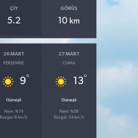
ÇIY
GÖRÜŞ
5.2
10
km
26 MART
27 MART
PERŞEMBE
CUMA
°
°
9
13
Güneşli
Güneşli
Nem: %74
Nem: %58
Rüzgar: 8 km/h
Rüzgar: 24 km/h