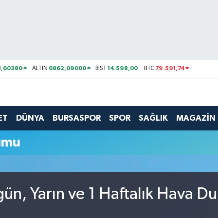
1,60380
6862,09000
14.598,00
79.591,74
ALTIN
BİST
BTC
ET
DÜNYA
BURSASPOR
SPOR
SAĞLIK
MAGAZİN
umu
n, Yarın ve 1 Haftalık Hava D