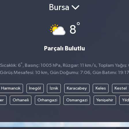
Bursa
°
8
Parçalı Bulutlu
°
ıcaklık: 6
, Basınç: 1005 hPa, Rüzgar: 11 km/s, Toplam Yağış:
Görüş Mesafesi: 10 km, Gün Doğumu: 7:06, Gün Batımı: 19:1
Harmancık
İnegöl
İznik
Karacabey
Keles
Kestel
fer
Orhaneli
Orhangazi
Osmangazi
Yenişehir
Yıld