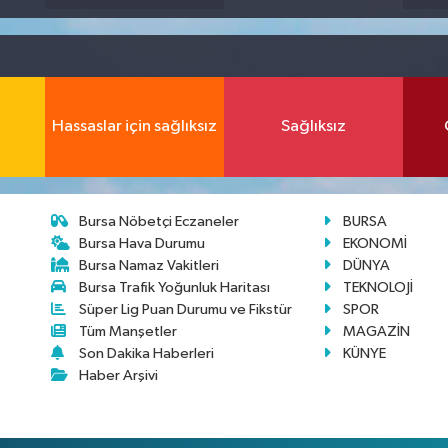
Hassaslar için sağlıksız
Sağlıksız
Bursa Nöbetçi Eczaneler
BURSA
Bursa Hava Durumu
EKONOMİ
Bursa Namaz Vakitleri
DÜNYA
Bursa Trafik Yoğunluk Haritası
TEKNOLOJİ
Süper Lig Puan Durumu ve Fikstür
SPOR
Tüm Manşetler
MAGAZİN
Son Dakika Haberleri
KÜNYE
Haber Arşivi