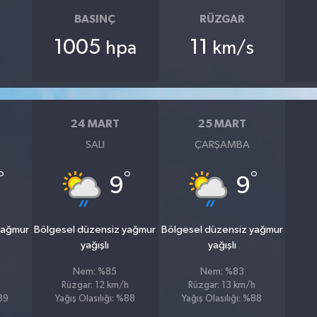
BASINÇ
RÜZGAR
1005
11
hpa
km/s
24 MART
25 MART
SALI
ÇARŞAMBA
°
°
°
9
9
yağmur
Bölgesel düzensiz yağmur
Bölgesel düzensiz yağmur
yağışlı
yağışlı
Nem: %85
Nem: %83
Rüzgar: 12 km/h
Rüzgar: 13 km/h
%89
Yağış Olasılığı: %88
Yağış Olasılığı: %88