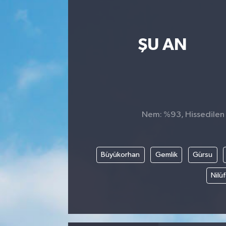
ŞU AN
Nem: %93, Hissedilen S
Büyükorhan
Gemlik
Gürsu
Nilü