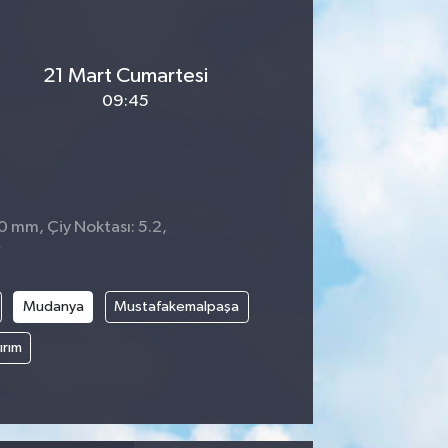
21 Mart Cumartesi
09:45
 0 mm, Çiy Noktası: 5.2,
7
Mudanya
Mustafakemalpaşa
ırım