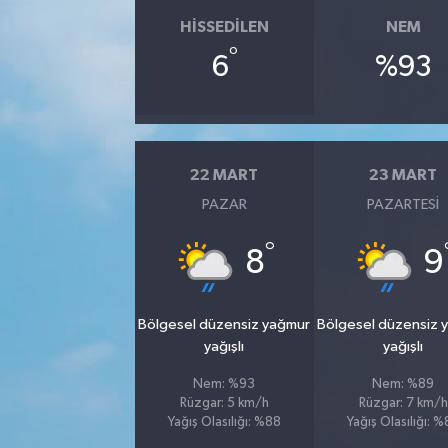
HISSEDILEN
NEM
°
6
%93
22 MART
23 MART
PAZAR
PAZARTESI
°
8
9
Bölgesel düzensiz yağmur
Bölgesel düzensiz 
yağışlı
yağışlı
Nem: %93
Nem: %89
Rüzgar: 5 km/h
Rüzgar: 7 km/h
Yağış Olasılığı: %88
Yağış Olasılığı: 