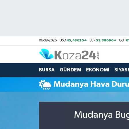
Bursa Nöbetçi Eczaneler
Bursa Hava Durumu
45,43620
53,38690
6
06-08-2026
USD
EUR
GBP
Bursa Namaz Vakitleri
Bursa Trafik Yoğunluk Haritası
BURSA
GÜNDEM
EKONOMİ
SİYAS
Süper Lig Puan Durumu ve Fikstür
Mudanya Hava Dur
Tüm Manşetler
Son Dakika Haberleri
Mudanya Bugü
Haber Arşivi