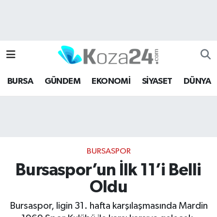
Bursa Nöbetçi Eczaneler
Bursa Hava Durumu
BURSA
GÜNDEM
EKONOMİ
SİYASET
DÜNYA
Bursa Namaz Vakitleri
Bursa Trafik Yoğunluk Haritası
Süper Lig Puan Durumu ve Fikstür
BURSASPOR
Tüm Manşetler
Bursaspor’un İlk 11’i Belli
Oldu
Son Dakika Haberleri
Bursaspor, ligin 31. hafta karşılaşmasında Mardin
Haber Arşivi