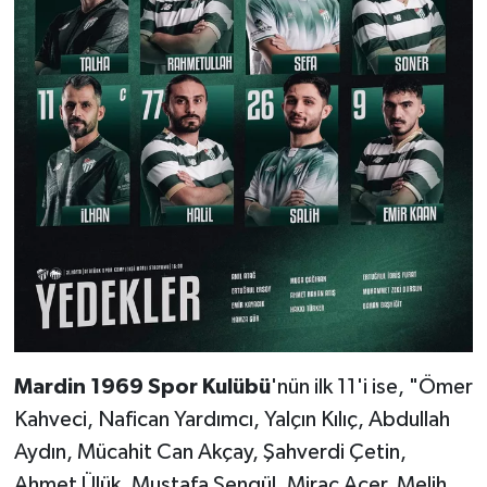
Mardin 1969 Spor Kulübü
'nün ilk 11'i ise, "Ömer
Kahveci, Nafican Yardımcı, Yalçın Kılıç, Abdullah
Aydın, Mücahit Can Akçay, Şahverdi Çetin,
Ahmet Ülük, Mustafa Şengül, Miraç Acer, Melih