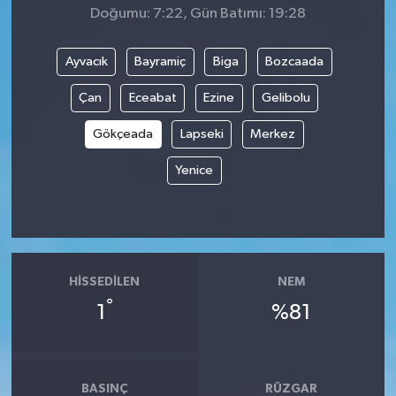
Doğumu: 7:22, Gün Batımı: 19:28
Ayvacık
Bayramiç
Biga
Bozcaada
Çan
Eceabat
Ezine
Gelibolu
Gökçeada
Lapseki
Merkez
Yenice
HISSEDILEN
NEM
°
1
%81
BASINÇ
RÜZGAR