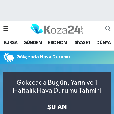
Bursa Nöbetçi Eczaneler
Bursa Hava Durumu
BURSA
GÜNDEM
EKONOMİ
SİYASET
DÜNYA
Bursa Namaz Vakitleri
Gökçeada Hava Durumu
Bursa Trafik Yoğunluk Haritası
Süper Lig Puan Durumu ve Fikstür
Gökçeada Bugün, Yarın ve 1
Tüm Manşetler
Haftalık Hava Durumu Tahmini
Son Dakika Haberleri
ŞU AN
Haber Arşivi