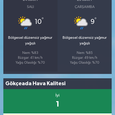
SALI
ÇARŞAMBA
°
°
10
9
Bölgesel düzensiz yağmur
Bölgesel düzensiz yağmur
yağışlı
yağışlı
Nem: %83
Nem: %85
Rüzgar: 41 km/h
Rüzgar: 49 km/h
Yağış Olasılığı: %70
Yağış Olasılığı: %70
Gökçeada Hava Kalitesi
İyi
1