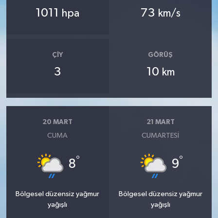
1011
73
hpa
km/s
ÇIY
GÖRÜŞ
3
10
km
20 MART
21 MART
CUMA
CUMARTESI
°
°
8
9
Bölgesel düzensiz yağmur
Bölgesel düzensiz yağmur
yağışlı
yağışlı