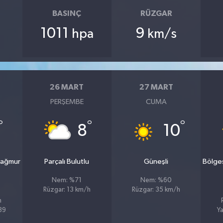
BASINÇ
RÜZGAR
1011
9
hpa
km/s
26 MART
27 MART
PERŞEMBE
CUMA
°
°
°
8
10
yağmur
Parçalı Bulutlu
Güneşli
Bölge
Nem: %71
Nem: %60
Rüzgar: 13 km/h
Rüzgar: 35 km/h
h
%89
Ya