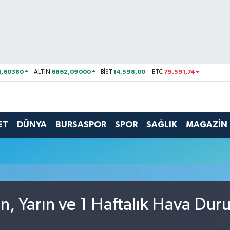
1,60380
6862,09000
14.598,00
79.591,74
ALTIN
BİST
BTC
ET
DÜNYA
BURSASPOR
SPOR
SAĞLIK
MAGAZİN
, Yarın ve 1 Haftalık Hava Du