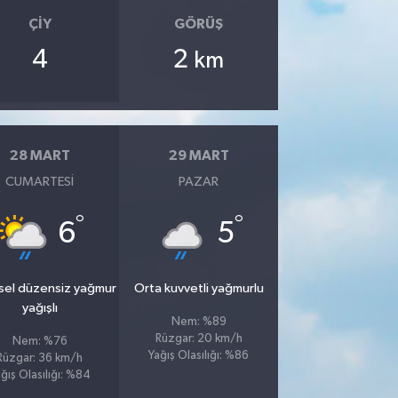
ÇIY
GÖRÜŞ
4
2
km
28 MART
29 MART
CUMARTESI
PAZAR
°
°
6
5
sel düzensiz yağmur
Orta kuvvetli yağmurlu
yağışlı
Nem: %89
Rüzgar: 20 km/h
Nem: %76
Yağış Olasılığı: %86
Rüzgar: 36 km/h
ğış Olasılığı: %84