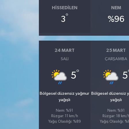
HISSEDILEN
NEM
°
3
%96
24 MART
25 MART
SALI
ÇARŞAMBA
°
5
5
Bölgesel düzensiz yağmur
Bölgesel düzensiz 
yağışlı
yağışlı
Nem: %91
Nem: %91
Rüzgar: 11 km/h
Rüzgar: 18 km/
Yağış Olasılığı: %89
Yağış Olasılığı: 