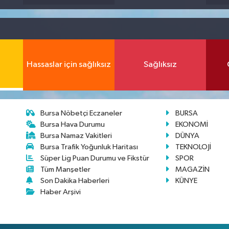
Hassaslar için sağlıksız
Sağlıksız
Bursa Nöbetçi Eczaneler
BURSA
Bursa Hava Durumu
EKONOMİ
Bursa Namaz Vakitleri
DÜNYA
Bursa Trafik Yoğunluk Haritası
TEKNOLOJİ
Süper Lig Puan Durumu ve Fikstür
SPOR
Tüm Manşetler
MAGAZİN
Son Dakika Haberleri
KÜNYE
Haber Arşivi