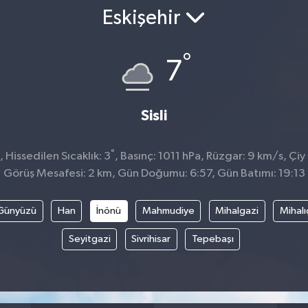
Eskişehir
°
7
Sisli
°
Hissedilen Sıcaklık: 3
, Basınç: 1011 hPa, Rüzgar: 9 km/s, Çiy
Görüş Mesafesi: 2 km, Gün Doğumu: 6:57, Gün Batımı: 19:13
Günyüzü
Han
İnönü
Mahmudiye
Mihalgazi
Mihalı
Seyitgazi
Sivrihisar
Tepebaşı