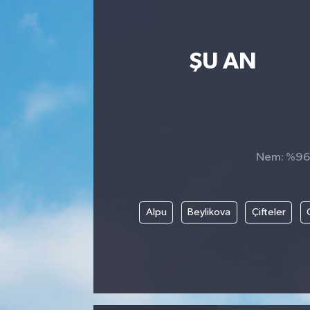
ŞU AN
Nem: %96, 
Alpu
Beylikova
Çifteler