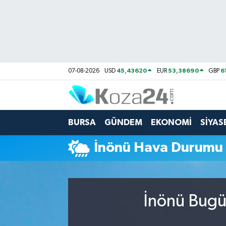
Bursa Nöbetçi Eczaneler
Bursa Hava Durumu
45,43620
53,38690
6
07-08-2026
USD
EUR
GBP
Bursa Namaz Vakitleri
Bursa Trafik Yoğunluk Haritası
BURSA
GÜNDEM
EKONOMİ
SİYAS
Süper Lig Puan Durumu ve Fikstür
İnönü Hava Durumu
Tüm Manşetler
Son Dakika Haberleri
İnönü Bugün
Haber Arşivi