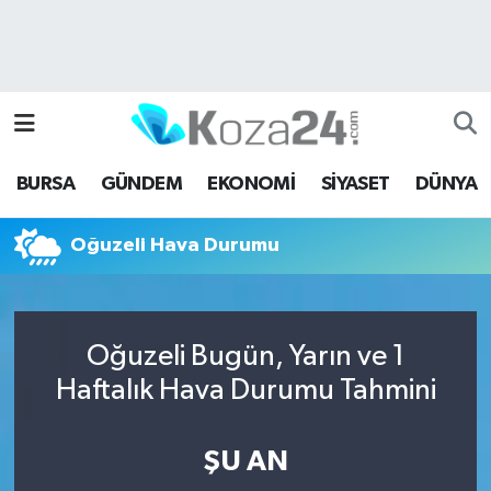
Bursa Nöbetçi Eczaneler
Bursa Hava Durumu
BURSA
GÜNDEM
EKONOMİ
SİYASET
DÜNYA
Bursa Namaz Vakitleri
Oğuzeli Hava Durumu
Bursa Trafik Yoğunluk Haritası
Süper Lig Puan Durumu ve Fikstür
Oğuzeli Bugün, Yarın ve 1
Tüm Manşetler
Haftalık Hava Durumu Tahmini
Son Dakika Haberleri
ŞU AN
Haber Arşivi