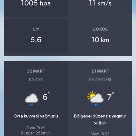
1005
11
hpa
km/s
ÇIY
GÖRÜŞ
5.6
10
km
22 MART
23 MART
PAZAR
PAZARTESI
°
°
6
7
Orta kuvvetli yağmurlu
Bölgesel düzensiz yağmur
yağışlı
Nem: %94
Rüzgar: 25 km/h
Nem: %93