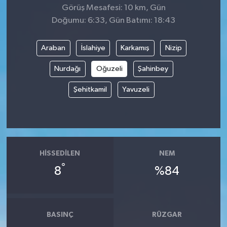
Görüş Mesafesi: 10 km, Gün
Doğumu: 6:33, Gün Batımı: 18:43
Araban
İslahiye
Karkamış
Nizip
Nurdağı
Oğuzeli
Şahinbey
Şehitkamil
Yavuzeli
HISSEDILEN
NEM
°
8
%84
BASINÇ
RÜZGAR