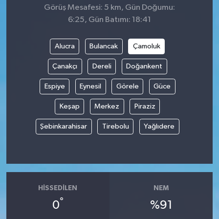
Görüş Mesafesi: 5 km, Gün Doğumu:
6:25, Gün Batımı: 18:41
Alucra
Bulancak
Çamoluk
Çanakçı
Dereli
Doğankent
Espiye
Eynesil
Görele
Güce
Keşap
Merkez
Piraziz
Şebinkarahisar
Tirebolu
Yağlıdere
HISSEDILEN
NEM
°
0
%91