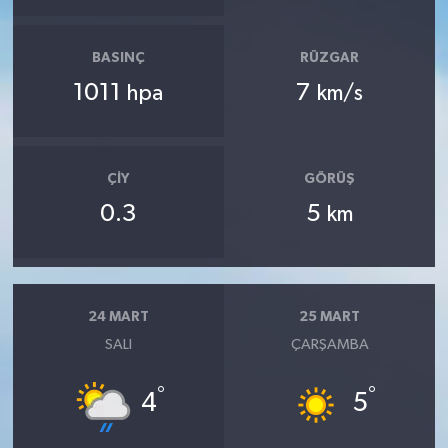
BASINÇ
RÜZGAR
1011
7
hpa
km/s
ÇIY
GÖRÜŞ
0.3
5
km
24 MART
25 MART
SALI
ÇARŞAMBA
°
°
4
5