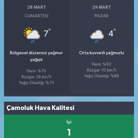
28 MART
29 MART
CUMARTESI
PAZAR
°
°
7
4
Bölgesel düzensiz yağmur
Orta kuvvetli yağmurlu
yağışlı
Nem: %90
Rüzgar: 10 km/h
Nem: %70
Yağış Olasılığı: %88
Rüzgar: 26 km/h
Yağış Olasılığı: %75
Çamoluk Hava Kalitesi
İyi
1