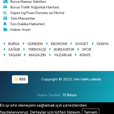
Bursa Namaz Vakitleri
Bursa Trafik Yoğunluk Haritası
Süper Lig Puan Durumu ve Fikstür
Tüm Manşetler
Son Dakika Haberleri
Haber Arşivi
BURSA
GÜNDEM
EKONOMİ
SİYASET
DÜNYA
SAĞLIK
TEKNOLOJİ
BURSASPOR
SPOR
YAŞAM
MAGAZİN
YAZARLAR
KÜNYE
RSS
Copyright © 2022. Her hakkı saklıdır.
Haber Yazılımı:
TE Bilişim
En iyi site deneyimi sağlamak için çerezlerden
faydalanıyoruz. Detaylar için lütfen tıklayın.
Tamam