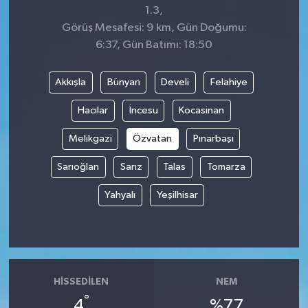
1.3,
Görüş Mesafesi: 9 km, Gün Doğumu:
6:37, Gün Batımı: 18:50
Akkışla
Bünyan
Develi
Felahiye
Hacılar
İncesu
Kocasinan
Melikgazi
Özvatan
Pınarbaşı
Sarıoğlan
Sarız
Talas
Tomarza
Yahyalı
Yeşilhisar
HISSEDILEN
NEM
°
4
%77