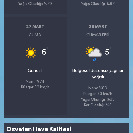
Yağış Olasılığı: %79
Yağış Olasılığı: %87
27 MART
28 MART
CUMA
CUMARTESI
°
°
6
5
Güneşli
Bölgesel düzensiz yağmur
yağışlı
Nem: %74
Rüzgar: 12 km/h
Nem: %80
Rüzgar: 33 km/h
Yağış Olasılığı: %89
Kar Olasılığı: %8
Özvatan Hava Kalitesi