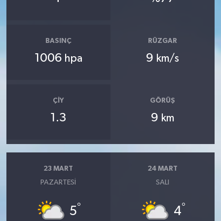
BASINÇ
RÜZGAR
1006
9
hpa
km/s
ÇIY
GÖRÜŞ
1.3
9
km
23 MART
24 MART
PAZARTESI
SALI
°
°
5
4