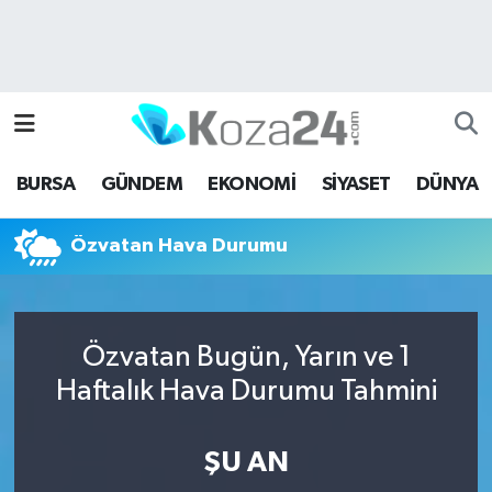
Bursa Nöbetçi Eczaneler
Bursa Hava Durumu
BURSA
GÜNDEM
EKONOMİ
SİYASET
DÜNYA
Bursa Namaz Vakitleri
Özvatan Hava Durumu
Bursa Trafik Yoğunluk Haritası
Süper Lig Puan Durumu ve Fikstür
Özvatan Bugün, Yarın ve 1
Tüm Manşetler
Haftalık Hava Durumu Tahmini
Son Dakika Haberleri
ŞU AN
Haber Arşivi