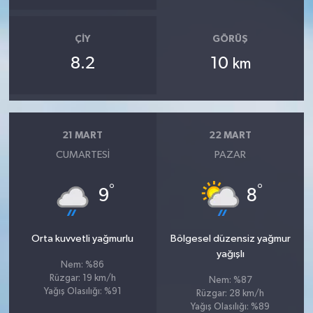
ÇIY
GÖRÜŞ
8.2
10
km
21 MART
22 MART
CUMARTESI
PAZAR
°
°
9
8
Orta kuvvetli yağmurlu
Bölgesel düzensiz yağmur
yağışlı
Nem: %86
Rüzgar: 19 km/h
Nem: %87
Yağış Olasılığı: %91
Rüzgar: 28 km/h
Yağış Olasılığı: %89