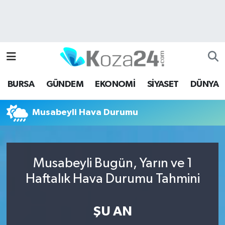
Bursa Nöbetçi Eczaneler
Bursa Hava Durumu
BURSA
GÜNDEM
EKONOMİ
SİYASET
DÜNYA
Bursa Namaz Vakitleri
Musabeyli Hava Durumu
Bursa Trafik Yoğunluk Haritası
Süper Lig Puan Durumu ve Fikstür
Musabeyli Bugün, Yarın ve 1
Tüm Manşetler
Haftalık Hava Durumu Tahmini
Son Dakika Haberleri
ŞU AN
Haber Arşivi