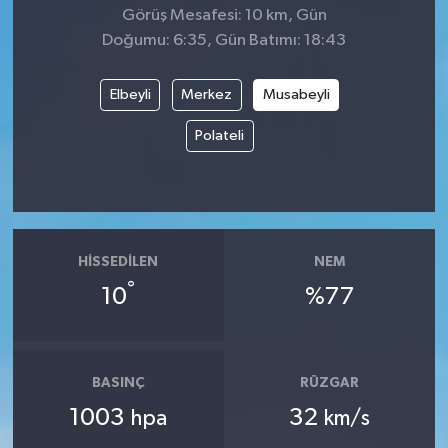
Görüş Mesafesi: 10 km, Gün
Doğumu: 6:35, Gün Batımı: 18:43
Elbeyli
Merkez
Musabeyli
Polateli
HISSEDILEN
NEM
°
10
%77
BASINÇ
RÜZGAR
1003
32
hpa
km/s