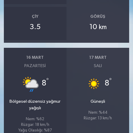
ÇIY
GÖRÜŞ
3.5
10
km
16 MART
17 MART
PAZARTESI
SALI
°
°
8
8
Bölgesel düzensiz yağmur
Güneşli
yağışlı
Nem: %44
Rüzgar: 13 km/h
Nem: %62
Rüzgar: 18 km/h
Yağış Olasılığı: %87