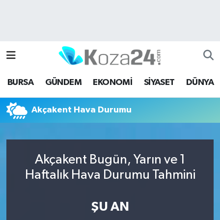
Bursa Nöbetçi Eczaneler
Bursa Hava Durumu
BURSA
GÜNDEM
EKONOMİ
SİYASET
DÜNYA
Bursa Namaz Vakitleri
Akçakent Hava Durumu
Bursa Trafik Yoğunluk Haritası
Süper Lig Puan Durumu ve Fikstür
Akçakent Bugün, Yarın ve 1
Tüm Manşetler
Haftalık Hava Durumu Tahmini
Son Dakika Haberleri
ŞU AN
Haber Arşivi