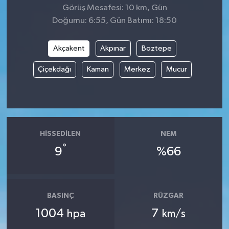
Görüş Mesafesi: 10 km, Gün
Doğumu: 6:55, Gün Batımı: 18:50
Akçakent
Akpınar
Boztepe
Çiçekdağı
Kaman
Merkez
Mucur
HISSEDILEN
NEM
°
9
%66
BASINÇ
RÜZGAR
1004
7
hpa
km/s