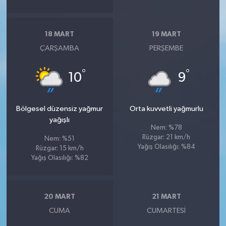
18 MART
19 MART
ÇARŞAMBA
PERŞEMBE
°
°
10
9
Bölgesel düzensiz yağmur
Orta kuvvetli yağmurlu
yağışlı
Nem: %78
Rüzgar: 21 km/h
Nem: %51
Yağış Olasılığı: %84
Rüzgar: 15 km/h
Yağış Olasılığı: %82
20 MART
21 MART
CUMA
CUMARTESI