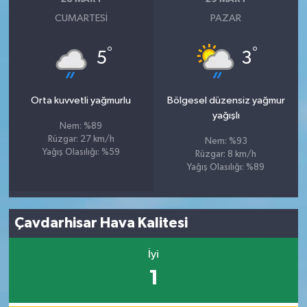
CUMARTESI
PAZAR
°
°
5
3
Orta kuvvetli yağmurlu
Bölgesel düzensiz yağmur
yağışlı
Nem: %89
Rüzgar: 27 km/h
Nem: %93
Yağış Olasılığı: %59
Rüzgar: 8 km/h
Yağış Olasılığı: %89
Çavdarhisar Hava Kalitesi
İyi
1