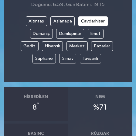
Doğumu: 6:59, Gün Batımı: 19:15
Altıntaş
Aslanapa
Çavdarhisar
Domaniç
Dumlupınar
Emet
Gediz
Hisarcık
Merkez
Pazarlar
Şaphane
Simav
Tavşanlı
HISSEDILEN
NEM
°
8
%71
BASINÇ
RÜZGAR