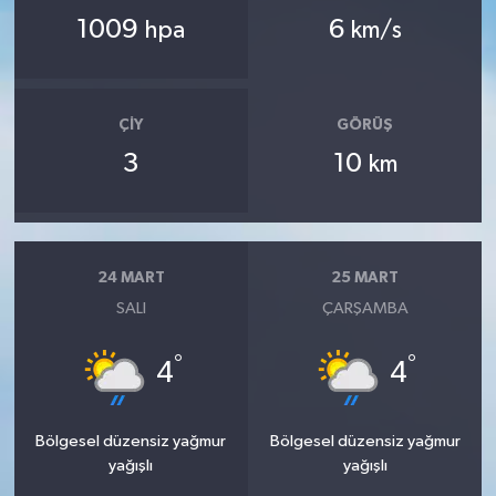
1009
6
hpa
km/s
ÇIY
GÖRÜŞ
3
10
km
24 MART
25 MART
SALI
ÇARŞAMBA
°
°
4
4
Bölgesel düzensiz yağmur
Bölgesel düzensiz yağmur
yağışlı
yağışlı