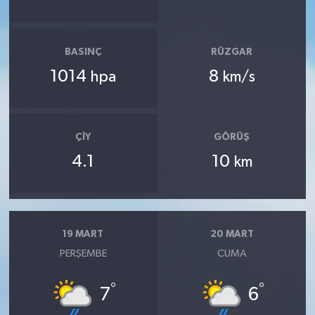
BASINÇ
RÜZGAR
1014
8
hpa
km/s
ÇIY
GÖRÜŞ
4.1
10
km
19 MART
20 MART
PERŞEMBE
CUMA
°
°
7
6