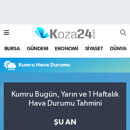
Bursa Nöbetçi Eczaneler
Bursa Hava Durumu
BURSA
GÜNDEM
EKONOMİ
SİYASET
DÜNYA
Bursa Namaz Vakitleri
Kumru Hava Durumu
Bursa Trafik Yoğunluk Haritası
Süper Lig Puan Durumu ve Fikstür
Kumru Bugün, Yarın ve 1 Haftalık
Tüm Manşetler
Hava Durumu Tahmini
Son Dakika Haberleri
ŞU AN
Haber Arşivi