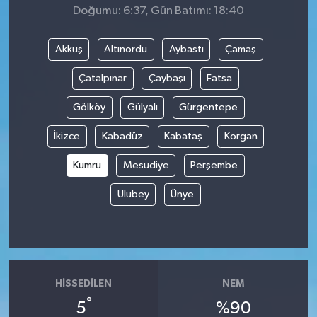
Doğumu: 6:37, Gün Batımı: 18:40
Akkuş
Altınordu
Aybastı
Çamaş
Çatalpınar
Çaybaşı
Fatsa
Gölköy
Gülyalı
Gürgentepe
İkizce
Kabadüz
Kabataş
Korgan
Kumru
Mesudiye
Perşembe
Ulubey
Ünye
HISSEDILEN
NEM
°
5
%90