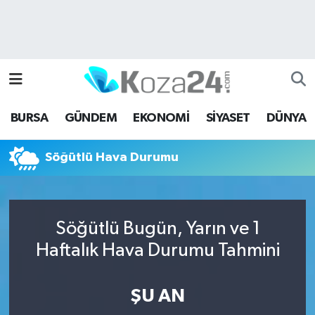
Bursa Nöbetçi Eczaneler
Bursa Hava Durumu
BURSA
GÜNDEM
EKONOMİ
SİYASET
DÜNYA
Bursa Namaz Vakitleri
Söğütlü Hava Durumu
Bursa Trafik Yoğunluk Haritası
Süper Lig Puan Durumu ve Fikstür
Söğütlü Bugün, Yarın ve 1
Tüm Manşetler
Haftalık Hava Durumu Tahmini
Son Dakika Haberleri
ŞU AN
Haber Arşivi