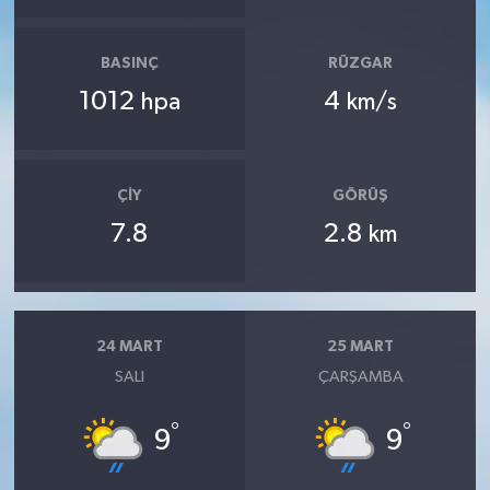
BASINÇ
RÜZGAR
1012
4
hpa
km/s
ÇIY
GÖRÜŞ
7.8
2.8
km
24 MART
25 MART
SALI
ÇARŞAMBA
°
°
9
9