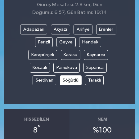
Görüş Mesafesi: 2.8 km, Gün
Doğumu: 6:57, Gün Batımı: 19:14
Adapazarı
Akyazı
Arifiye
Erenler
Ferizli
Geyve
Hendek
Karapürçek
Karasu
Kaynarca
Kocaali
Pamukova
Sapanca
Serdivan
Söğütlü
Taraklı
HISSEDILEN
NEM
°
8
%100