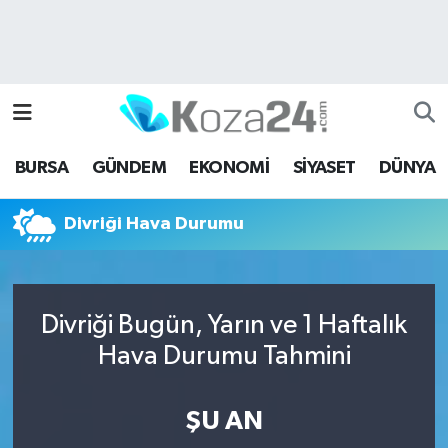
Bursa Nöbetçi Eczaneler
Bursa Hava Durumu
BURSA
GÜNDEM
EKONOMİ
SİYASET
DÜNYA
Bursa Namaz Vakitleri
Divriği Hava Durumu
Bursa Trafik Yoğunluk Haritası
Süper Lig Puan Durumu ve Fikstür
Divriği Bugün, Yarın ve 1 Haftalık
Tüm Manşetler
Hava Durumu Tahmini
Son Dakika Haberleri
ŞU AN
Haber Arşivi