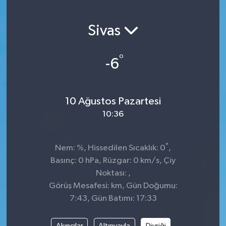
Sivas
°
-6
10 Ağustos Pazartesi
10:36
°
Nem: %, Hissedilen Sıcaklık: 0
,
Basınç: 0 hPa, Rüzgar: 0 km/s, Çiy
Noktası: ,
Görüş Mesafesi: km, Gün Doğumu:
7:43, Gün Batımı: 17:33
Akıncılar
Altınyayla
Divriği