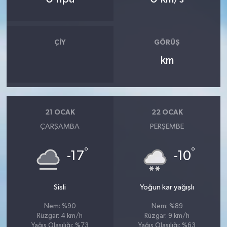
ÇIY
GÖRÜŞ
km
21 OCAK
22 OCAK
ÇARŞAMBA
PERŞEMBE
°
°
-17
-10
Sisli
Yoğun kar yağışlı
Nem: %90
Nem: %89
Rüzgar: 4 km/h
Rüzgar: 9 km/h
Yağış Olasılığı: %73
Yağış Olasılığı: %63