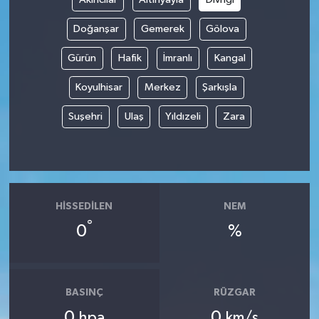
Doğanşar
Gemerek
Gölova
Gürün
Hafik
İmranlı
Kangal
Koyulhisar
Merkez
Şarkışla
Suşehri
Ulaş
Yıldızeli
Zara
HISSEDILEN
NEM
°
0
%
BASINÇ
RÜZGAR
0
0
hpa
km/s