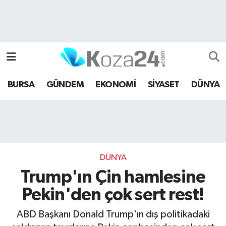
Bursa Nöbetçi Eczaneler
Bursa Hava Durumu
BURSA
GÜNDEM
EKONOMİ
SİYASET
DÜNYA
Bursa Namaz Vakitleri
Bursa Trafik Yoğunluk Haritası
Süper Lig Puan Durumu ve Fikstür
DÜNYA
Tüm Manşetler
Trump'ın Çin hamlesine
Pekin'den çok sert rest!
Son Dakika Haberleri
ABD Başkanı Donald Trump'ın dış politikadaki
Haber Arşivi