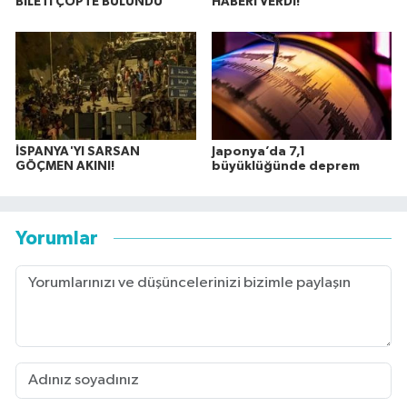
BİLETİ ÇÖPTE BULUNDU
HABERİ VERDİ!
İSPANYA'YI SARSAN
Japonya’da 7,1
GÖÇMEN AKINI!
büyüklüğünde deprem
Yorumlar