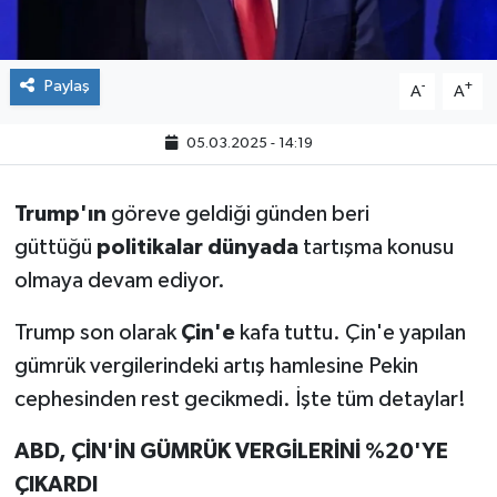
Paylaş
-
+
A
A
05.03.2025 - 14:19
Trump'ın
göreve geldiği günden beri
güttüğü
politikalar dünyada
tartışma konusu
olmaya devam ediyor.
Trump son olarak
Çin'e
kafa tuttu. Çin'e yapılan
gümrük vergilerindeki artış hamlesine Pekin
cephesinden rest gecikmedi. İşte tüm detaylar!
ABD, ÇİN'İN GÜMRÜK VERGİLERİNİ %20'YE
ÇIKARDI