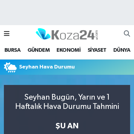
Bursa Nöbetçi Eczaneler
Bursa Hava Durumu
BURSA
GÜNDEM
EKONOMİ
SİYASET
DÜNYA
Bursa Namaz Vakitleri
Seyhan Hava Durumu
Bursa Trafik Yoğunluk Haritası
Süper Lig Puan Durumu ve Fikstür
Seyhan Bugün, Yarın ve 1
Tüm Manşetler
Haftalık Hava Durumu Tahmini
Son Dakika Haberleri
ŞU AN
Haber Arşivi