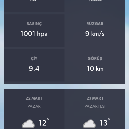
BASINÇ
RÜZGAR
1001
9
hpa
km/s
ÇIY
GÖRÜŞ
9.4
10
km
22 MART
23 MART
PAZAR
PAZARTESI
°
°
12
13