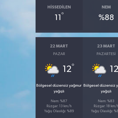
HISSEDILEN
NEM
°
11
%88
22 MART
23 MART
PAZAR
PAZARTESI
°
12
1
Bölgesel düzensiz yağmur
Bölgesel düzensiz 
yağışlı
yağışlı
Nem: %87
Nem: %83
Rüzgar: 13 km/h
Rüzgar: 18 km/
Yağış Olasılığı: %89
Yağış Olasılığı: 