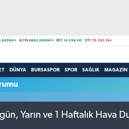
1,60380
6862,09000
14.598,00
79.591,74
ALTIN
BİST
BTC
ET
DÜNYA
BURSASPOR
SPOR
SAĞLIK
MAGAZİN
urumu
gün, Yarın ve 1 Haftalık Hava 