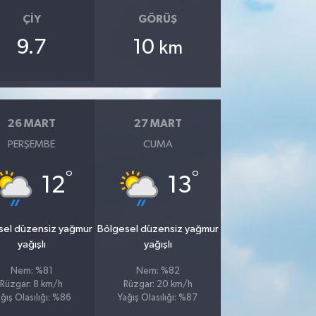
ÇIY
GÖRÜŞ
9.7
10
km
26 MART
27 MART
PERŞEMBE
CUMA
°
°
12
13
sel düzensiz yağmur
Bölgesel düzensiz yağmur
yağışlı
yağışlı
Nem: %81
Nem: %82
Rüzgar: 8 km/h
Rüzgar: 20 km/h
ğış Olasılığı: %86
Yağış Olasılığı: %87