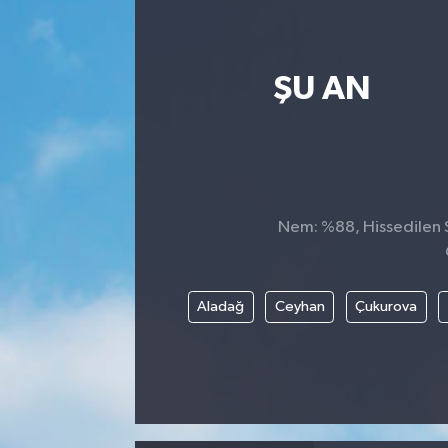
ŞU AN
Nem: %88, Hissedilen Sı
Aladağ
Ceyhan
Çukurova