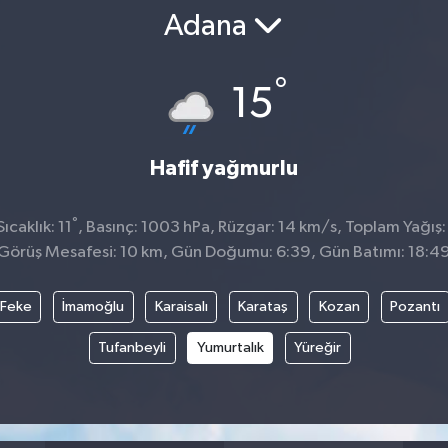
Adana
°
15
Hafif yağmurlu
°
caklık: 11
, Basınç: 1003 hPa, Rüzgar: 14 km/s, Toplam Yağış:
Görüş Mesafesi: 10 km, Gün Doğumu: 6:39, Gün Batımı: 18:4
Feke
İmamoğlu
Karaisalı
Karataş
Kozan
Pozantı
Tufanbeyli
Yumurtalık
Yüreğir