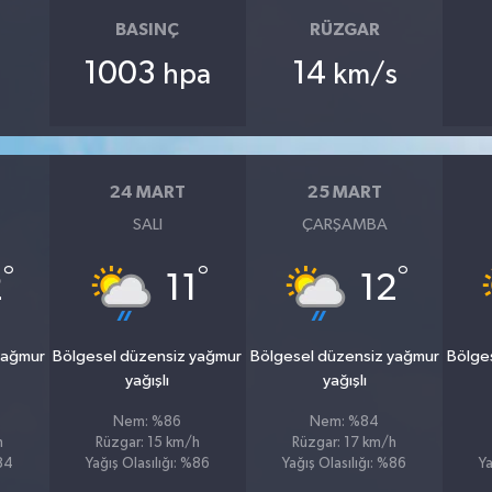
BASINÇ
RÜZGAR
1003
14
hpa
km/s
24 MART
25 MART
SALI
ÇARŞAMBA
°
°
°
2
11
12
yağmur
Bölgesel düzensiz yağmur
Bölgesel düzensiz yağmur
Bölge
yağışlı
yağışlı
Nem: %86
Nem: %84
h
Rüzgar: 15 km/h
Rüzgar: 17 km/h
%84
Yağış Olasılığı: %86
Yağış Olasılığı: %86
Ya