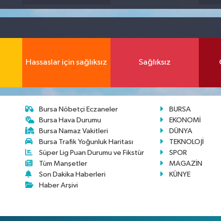
Hassaslar için sağlıksız
Sağlıksız
Bursa Nöbetçi Eczaneler
BURSA
Bursa Hava Durumu
EKONOMİ
Bursa Namaz Vakitleri
DÜNYA
Bursa Trafik Yoğunluk Haritası
TEKNOLOJİ
Süper Lig Puan Durumu ve Fikstür
SPOR
Tüm Manşetler
MAGAZİN
Son Dakika Haberleri
KÜNYE
Haber Arşivi