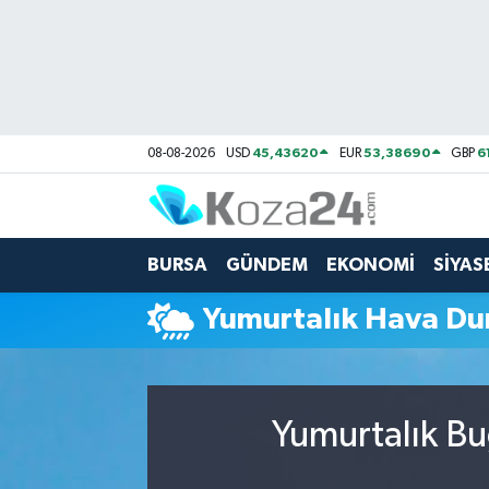
Bursa Nöbetçi Eczaneler
Bursa Hava Durumu
45,43620
53,38690
6
08-08-2026
USD
EUR
GBP
Bursa Namaz Vakitleri
Bursa Trafik Yoğunluk Haritası
BURSA
GÜNDEM
EKONOMİ
SİYAS
Süper Lig Puan Durumu ve Fikstür
Yumurtalık Hava D
Tüm Manşetler
Son Dakika Haberleri
Yumurtalık Bu
Haber Arşivi