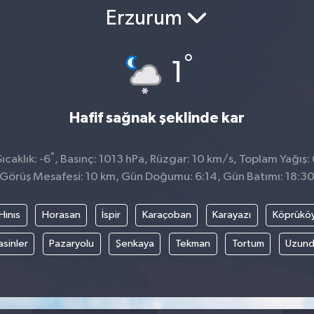
Erzurum
°
1
Hafif sağnak şeklinde kar
°
caklık: -6
, Basınç: 1013 hPa, Rüzgar: 10 km/s, Toplam Yağış:
Görüş Mesafesi: 10 km, Gün Doğumu: 6:14, Gün Batımı: 18:3
Hınıs
Horasan
İspir
Karaçoban
Karayazı
Köprükö
asinler
Pazaryolu
Şenkaya
Tekman
Tortum
Uzund