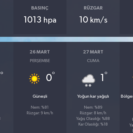
BASINÇ
RÜZGAR
1013
10
hpa
km/s
26 MART
27 MART
PERŞEMBE
CUMA
°
°
°
2
0
1
u
Güneşli
Yoğun kar yağışlı
Bölge
Nem: %81
Nem: %89
h
Rüzgar: 9 km/h
Rüzgar: 8 km/h
3
Yağış Olasılığı: %88
Kar Olasılığı: %18
Ya