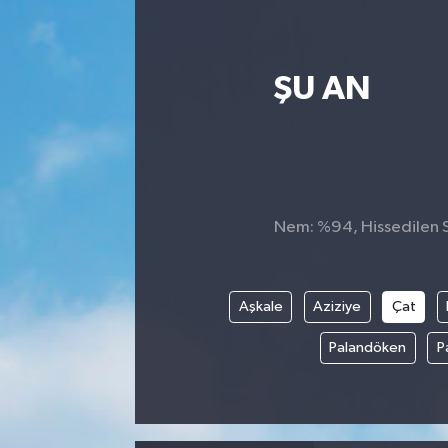
ŞU AN
Nem: %94, Hissedilen Sı
Aşkale
Aziziye
Çat
Palandöken
P