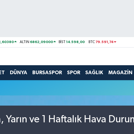
1,60380
6862,09000
14.598,00
79.591,74
ALTIN
BİST
BTC
ET
DÜNYA
BURSASPOR
SPOR
SAĞLIK
MAGAZİN
, Yarın ve 1 Haftalık Hava Duru