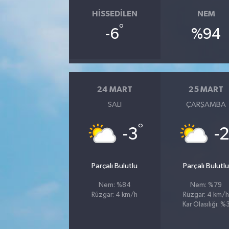
HISSEDILEN
NEM
°
-6
%94
24 MART
25 MART
SALI
ÇARŞAMBA
°
-3
-
Parçalı Bulutlu
Parçalı Bulutl
Nem: %84
Nem: %79
Rüzgar: 4 km/h
Rüzgar: 4 km/
Kar Olasılığı: %