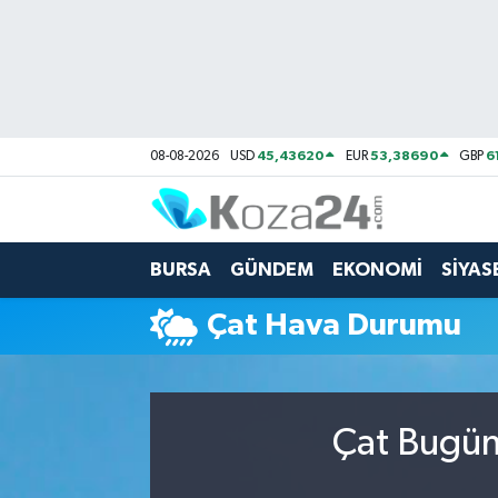
Bursa Nöbetçi Eczaneler
Bursa Hava Durumu
45,43620
53,38690
6
08-08-2026
USD
EUR
GBP
Bursa Namaz Vakitleri
Bursa Trafik Yoğunluk Haritası
BURSA
GÜNDEM
EKONOMİ
SİYAS
Süper Lig Puan Durumu ve Fikstür
Çat Hava Durumu
Tüm Manşetler
Son Dakika Haberleri
Çat Bugün
Haber Arşivi