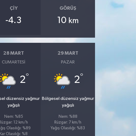
ÇIY
GÖRÜŞ
-4.3
10
km
28 MART
29 MART
CUMARTESI
PAZAR
°
°
2
2
sel düzensiz yağmur
Bölgesel düzensiz yağmur
yağışlı
yağışlı
Nem: %85
Nem: %88
Rüzgar: 12 km/h
Rüzgar: 7 km/h
ğış Olasılığı: %89
Yağış Olasılığı: %83
Kar Olasılığı: %8