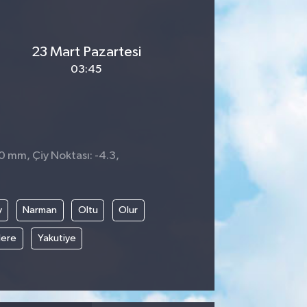
23 Mart Pazartesi
03:45
 0 mm, Çiy Noktası: -4.3,
0
y
Narman
Oltu
Olur
ere
Yakutiye