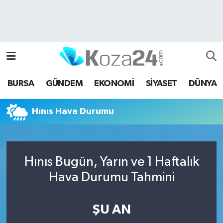
Bursa Nöbetçi Eczaneler
Bursa Hava Durumu
BURSA
GÜNDEM
EKONOMİ
SİYASET
DÜNYA
Bursa Namaz Vakitleri
Hınıs Hava Durumu
Bursa Trafik Yoğunluk Haritası
Süper Lig Puan Durumu ve Fikstür
Hınıs Bugün, Yarın ve 1 Haftalık
Tüm Manşetler
Hava Durumu Tahmini
Son Dakika Haberleri
ŞU AN
Haber Arşivi