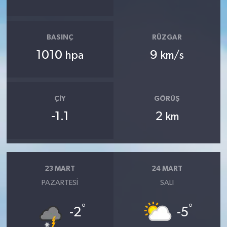
BASINÇ
RÜZGAR
1010
9
hpa
km/s
ÇIY
GÖRÜŞ
-1.1
2
km
23 MART
24 MART
PAZARTESI
SALI
°
°
-2
-5