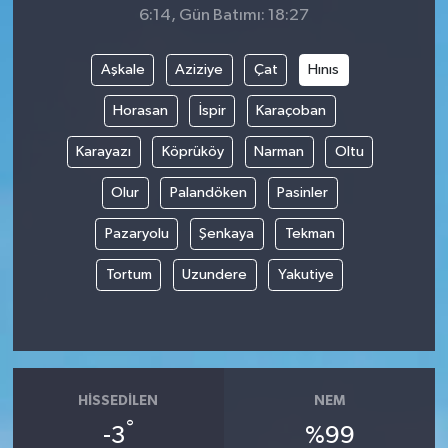
6:14, Gün Batımı: 18:27
Aşkale
Aziziye
Çat
Hınıs
Horasan
İspir
Karaçoban
Karayazı
Köprüköy
Narman
Oltu
Olur
Palandöken
Pasinler
Pazaryolu
Şenkaya
Tekman
Tortum
Uzundere
Yakutiye
HISSEDILEN
NEM
°
-3
%99