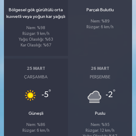
Bölgesel gök gürültülü orta
Parçalı Bulutlu
kuvvetli veya yoğun kar yağışlı
Nem: %89
Rüzgar: 6 km/h
Nem: %98
Rüzgar: 9 km/h
Yağış Olasılığı: %63
Kar Olasılığı: %67
25 MART
26 MART
ÇARŞAMBA
PERŞEMBE
°
°
-5
-2
Güneşli
Puslu
Nem: %86
Nem: %95
Rüzgar: 6 km/h
Rüzgar: 12 km/h