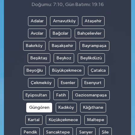
Doğumu: 7:10, Gün Batımı: 19:16
Adalar
Arnavutköy
Ataşehir
Avcılar
Bağcılar
Bahçelievler
Bakırköy
Başakşehir
Bayrampaşa
Beşiktaş
Beykoz
Beylikdüzü
Beyoğlu
Büyükçekmece
Çatalca
Çekmeköy
Esenler
Esenyurt
Eyüpsultan
Fatih
Gaziosmanpaşa
Güngören
Kadıköy
Kâğıthane
Kartal
Küçükçekmece
Maltepe
Pendik
Sancaktepe
Sarıyer
Şile