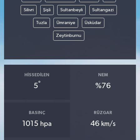
Silivri
Şişli
Sultanbeyli
Sultangazi
Tuzla
Ümraniye
Üsküdar
Zeytinburnu
HISSEDILEN
NEM
°
5
%76
BASINÇ
RÜZGAR
1015
46
hpa
km/s