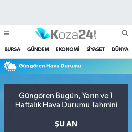
Bursa Nöbetçi Eczaneler
Bursa Hava Durumu
BURSA
GÜNDEM
EKONOMİ
SİYASET
DÜNYA
Bursa Namaz Vakitleri
Güngören Hava Durumu
Bursa Trafik Yoğunluk Haritası
Süper Lig Puan Durumu ve Fikstür
Güngören Bugün, Yarın ve 1
Tüm Manşetler
Haftalık Hava Durumu Tahmini
Son Dakika Haberleri
ŞU AN
Haber Arşivi