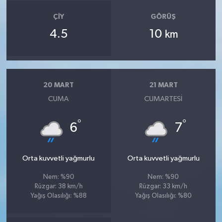
ÇIY
GÖRÜŞ
4.5
10
km
20 MART
21 MART
CUMA
CUMARTESI
°
°
6
7
Orta kuvvetli yağmurlu
Orta kuvvetli yağmurlu
Nem: %90
Nem: %90
Rüzgar: 38 km/h
Rüzgar: 33 km/h
Yağış Olasılığı: %88
Yağış Olasılığı: %80