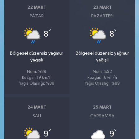
22 MART
23 MART
PAZAR
PAZARTESI
°
°
8
8
Bölgesel düzensiz yağmur
Bölgesel düzensiz yağmur
yağışlı
yağışlı
Nem: %89
Nem: %92
Rüzgar: 19 km/h
Rüzgar: 16 km/h
Yağış Olasılığı: %88
Yağış Olasılığı: %89
24 MART
25 MART
SALI
ÇARŞAMBA
°
°
9
9