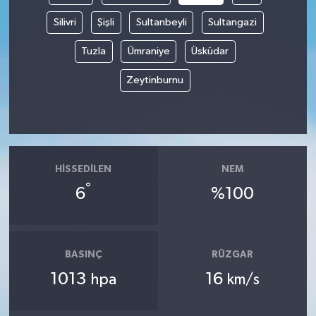
Silivri
Şişli
Sultanbeyli
Sultangazi
Tuzla
Ümraniye
Üsküdar
Zeytinburnu
HISSEDILEN
NEM
°
6
%100
BASINÇ
RÜZGAR
1013
16
hpa
km/s