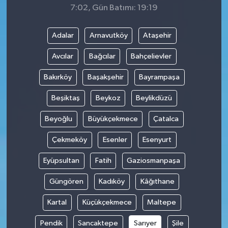
7:02, Gün Batımı: 19:19
Adalar
Arnavutköy
Ataşehir
Avcılar
Bağcılar
Bahçelievler
Bakırköy
Başakşehir
Bayrampaşa
Beşiktaş
Beykoz
Beylikdüzü
Beyoğlu
Büyükçekmece
Çatalca
Çekmeköy
Esenler
Esenyurt
Eyüpsultan
Fatih
Gaziosmanpaşa
Güngören
Kadıköy
Kâğıthane
Kartal
Küçükçekmece
Maltepe
Pendik
Sancaktepe
Sarıyer
Şile