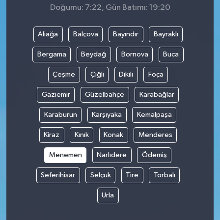
Doğumu: 7:22, Gün Batımı: 19:20
Aliağa
Balçova
Bayındır
Bayraklı
Bergama
Beydağ
Bornova
Buca
Çeşme
Çiğli
Dikili
Foça
Gaziemir
Güzelbahçe
Karabağlar
Karaburun
Karşıyaka
Kemalpaşa
Kiraz
Kınık
Konak
Menderes
Menemen
Narlıdere
Ödemiş
Seferihisar
Selçuk
Tire
Torbalı
Urla