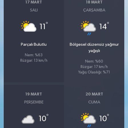
17 MART
18 MART
SALI
ÇARŞAMBA
°
°
11
14
Parçalı Bulutlu
Bölgesel düzensiz yağmur
yağışlı
Nem: %63
Rüzgar: 13 km/h
Nem: %60
Rüzgar: 17 km/h
Yağış Olasılığı: %71
19 MART
20 MART
PERŞEMBE
CUMA
°
°
10
10