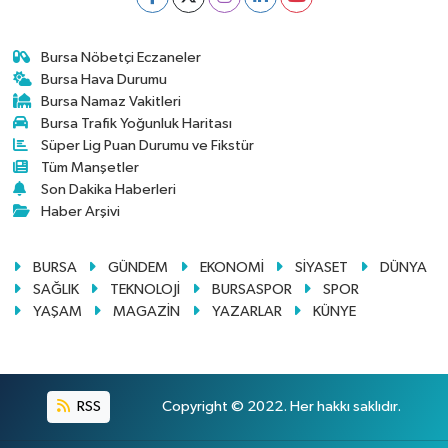
Bursa Nöbetçi Eczaneler
Bursa Hava Durumu
Bursa Namaz Vakitleri
Bursa Trafik Yoğunluk Haritası
Süper Lig Puan Durumu ve Fikstür
Tüm Manşetler
Son Dakika Haberleri
Haber Arşivi
BURSA
GÜNDEM
EKONOMİ
SİYASET
DÜNYA
SAĞLIK
TEKNOLOJİ
BURSASPOR
SPOR
YAŞAM
MAGAZİN
YAZARLAR
KÜNYE
RSS
Copyright © 2022. Her hakkı saklıdır.