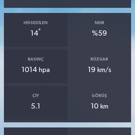
HISSEDILEN
NEM
°
14
%59
BASINÇ
RÜZGAR
1014
19
hpa
km/s
ÇIY
GÖRÜŞ
5.1
10
km