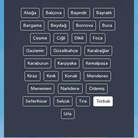
Aliağa
Balçova
Bayındır
Bayraklı
Bergama
Beydağ
Bornova
Buca
Çeşme
Çiğli
Dikili
Foça
Gaziemir
Güzelbahçe
Karabağlar
Karaburun
Karşıyaka
Kemalpaşa
Kiraz
Kınık
Konak
Menderes
Menemen
Narlıdere
Ödemiş
Seferihisar
Selçuk
Tire
Torbalı
Urla