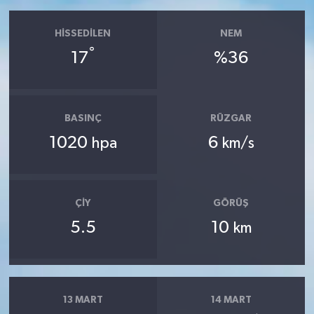
HISSEDILEN
NEM
°
17
%36
BASINÇ
RÜZGAR
1020
6
hpa
km/s
ÇIY
GÖRÜŞ
5.5
10
km
13 MART
14 MART