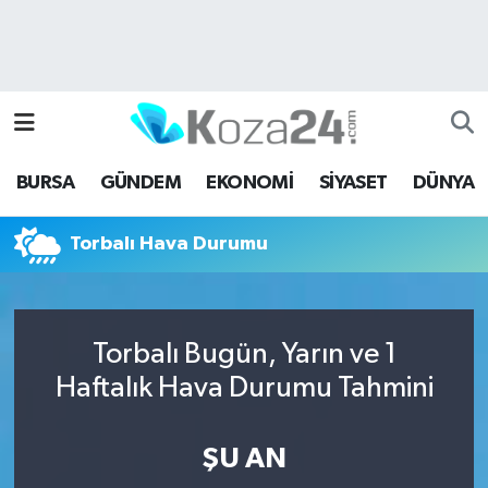
Bursa Nöbetçi Eczaneler
Bursa Hava Durumu
BURSA
GÜNDEM
EKONOMİ
SİYASET
DÜNYA
Bursa Namaz Vakitleri
Torbalı Hava Durumu
Bursa Trafik Yoğunluk Haritası
Süper Lig Puan Durumu ve Fikstür
Torbalı Bugün, Yarın ve 1
Tüm Manşetler
Haftalık Hava Durumu Tahmini
Son Dakika Haberleri
ŞU AN
Haber Arşivi