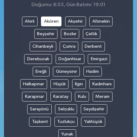
Doğumu: 6:53, Gün Batımı: 19:01
Ahırlı
Akören
Akşehir
Altınekin
Beyşehir
Bozkır
Çeltik
Cihanbeyli
Çumra
Derbent
Derebucak
Doğanhisar
Emirgazi
Ereğli
Güneysınır
Hadim
Halkapınar
Hüyük
Ilgın
Kadınhanı
Karapınar
Karatay
Kulu
Meram
Sarayönü
Selçuklu
Seydişehir
Taşkent
Tuzlukçu
Yalıhüyük
Yunak