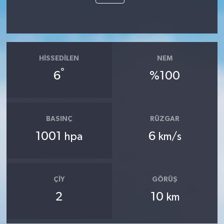
HISSEDILEN
NEM
°
6
%100
BASINÇ
RÜZGAR
1001
6
hpa
km/s
ÇIY
GÖRÜŞ
2
10
km