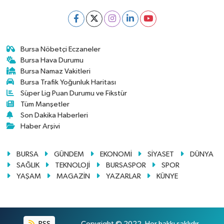
Bursa Nöbetçi Eczaneler
Bursa Hava Durumu
Bursa Namaz Vakitleri
Bursa Trafik Yoğunluk Haritası
Süper Lig Puan Durumu ve Fikstür
Tüm Manşetler
Son Dakika Haberleri
Haber Arşivi
BURSA
GÜNDEM
EKONOMİ
SİYASET
DÜNYA
SAĞLIK
TEKNOLOJİ
BURSASPOR
SPOR
YAŞAM
MAGAZİN
YAZARLAR
KÜNYE
RSS
Copyright © 2022. Her hakkı saklıdır.