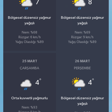
°
°
7
8
Bölgesel düzensiz yağmur
Bölgesel düzensiz yağmur
yağışlı
yağışlı
Nem: %68
Nem: %69
Rüzgar: 6 km/h
Rüzgar: 9 km/h
Yağış Olasılığı: %89
Yağış Olasılığı: %89
25 MART
26 MART
ÇARŞAMBA
PERŞEMBE
°
°
4
4
Orta kuvvetli yağmurlu
Bölgesel düzensiz yağmur
yağışlı
Nem: %93