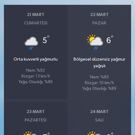
21 MART
22 MART
CUMARTESI
PAZAR
°
°
5
6
Orta kuvvetli yağmurlu
Bölgesel düzensiz yağmur
yağışlı
Nem: %92
Rüzgar: 13 km/h
Nem: %85
Yağış Olasılığı: %86
Rüzgar: 10 km/h
Yağış Olasılığı: %89
23 MART
24 MART
PAZARTESI
SALI