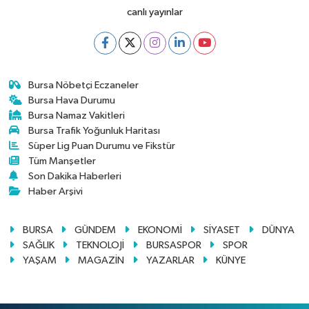
canlı yayınlar
Bursa Nöbetçi Eczaneler
Bursa Hava Durumu
Bursa Namaz Vakitleri
Bursa Trafik Yoğunluk Haritası
Süper Lig Puan Durumu ve Fikstür
Tüm Manşetler
Son Dakika Haberleri
Haber Arşivi
BURSA
GÜNDEM
EKONOMİ
SİYASET
DÜNYA
SAĞLIK
TEKNOLOJİ
BURSASPOR
SPOR
YAŞAM
MAGAZİN
YAZARLAR
KÜNYE