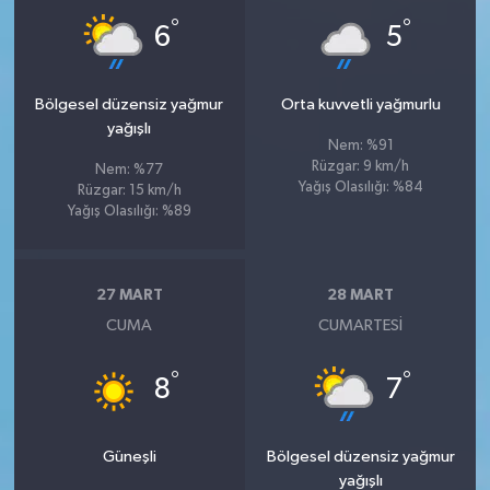
°
°
6
5
Bölgesel düzensiz yağmur
Orta kuvvetli yağmurlu
yağışlı
Nem: %91
Rüzgar: 9 km/h
Nem: %77
Yağış Olasılığı: %84
Rüzgar: 15 km/h
Yağış Olasılığı: %89
27 MART
28 MART
CUMA
CUMARTESI
°
°
8
7
Güneşli
Bölgesel düzensiz yağmur
yağışlı