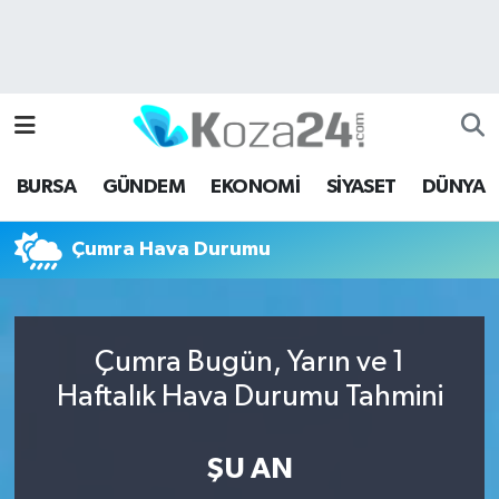
Bursa Nöbetçi Eczaneler
Bursa Hava Durumu
BURSA
GÜNDEM
EKONOMİ
SİYASET
DÜNYA
Bursa Namaz Vakitleri
Çumra Hava Durumu
Bursa Trafik Yoğunluk Haritası
Süper Lig Puan Durumu ve Fikstür
Çumra Bugün, Yarın ve 1
Tüm Manşetler
Haftalık Hava Durumu Tahmini
Son Dakika Haberleri
ŞU AN
Haber Arşivi