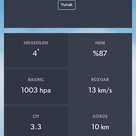
Yunak
HISSEDILEN
NEM
°
4
%87
BASINÇ
RÜZGAR
1003
13
hpa
km/s
ÇIY
GÖRÜŞ
3.3
10
km