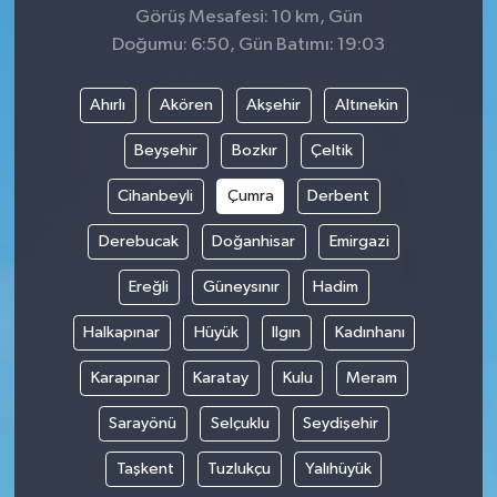
Görüş Mesafesi: 10 km, Gün
Doğumu: 6:50, Gün Batımı: 19:03
Ahırlı
Akören
Akşehir
Altınekin
Beyşehir
Bozkır
Çeltik
Cihanbeyli
Çumra
Derbent
Derebucak
Doğanhisar
Emirgazi
Ereğli
Güneysınır
Hadim
Halkapınar
Hüyük
Ilgın
Kadınhanı
Karapınar
Karatay
Kulu
Meram
Sarayönü
Selçuklu
Seydişehir
Taşkent
Tuzlukçu
Yalıhüyük