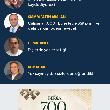
kaydediyoruz?
SMMM FATIH ARSLAN
Çalışana 1.000 TL desteğe SSK primi ve
gelir vergisi ödenmeyecek
CEMIL ÜNLÜ
Dişlerde yaz estetiği
KEMAL AK
Yok saymayı,biz sizlerden öğrendik!