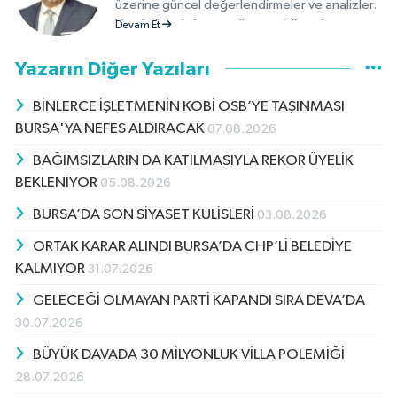
üzerine güncel değerlendirmeler ve analizler.
Yerel yönetimler, partiler ve sivil toplum
Devam Et
kuruluşlarının faaliyet ve söylemleri üzerine
objektif yorumlar.
Yazarın Diğer Yazıları
BİNLERCE İŞLETMENİN KOBİ OSB’YE TAŞINMASI
BURSA'YA NEFES ALDIRACAK
07.08.2026
BAĞIMSIZLARIN DA KATILMASIYLA REKOR ÜYELİK
BEKLENİYOR
05.08.2026
BURSA’DA SON SİYASET KULİSLERİ
03.08.2026
ORTAK KARAR ALINDI BURSA’DA CHP’Lİ BELEDİYE
KALMIYOR
31.07.2026
GELECEĞİ OLMAYAN PARTİ KAPANDI SIRA DEVA’DA
30.07.2026
BÜYÜK DAVADA 30 MİLYONLUK VİLLA POLEMİĞİ
28.07.2026