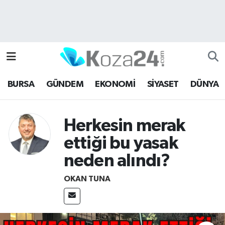
Bursa Nöbetçi Eczaneler
Bursa Hava Durumu
BURSA
GÜNDEM
EKONOMİ
SİYASET
DÜNYA
Bursa Namaz Vakitleri
Bursa Trafik Yoğunluk Haritası
Herkesin merak
ettiği bu yasak
Süper Lig Puan Durumu ve Fikstür
neden alındı?
Tüm Manşetler
OKAN TUNA
Son Dakika Haberleri
Haber Arşivi