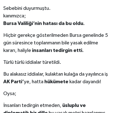
Sebebini duyurmuştu.
kanımızca;
Bursa Valiliği’nin hatası da bu oldu.
Hiçbir gerekçe gösterilmeden Bursa genelinde 5
gün süresince toplanmanın bile yasak edilme
kararı, haliyle
insanları tedirgin etti.
Türlü türlü iddialar türetildi.
Bu alakasız iddialar, kulaktan kulağa da yayılınca iş
AK Parti’
ye, hatta
hükümete
kadar dayandı!
Oysa;
İnsanları tedirgin etmeden,
üsluplu ve
diplomatik bir dille
bu yasak metni hazırlanmış