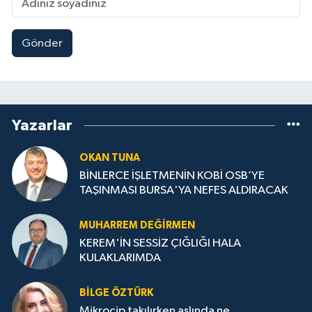
Gönder
Yazarlar
OKAN TUNA
BİNLERCE İŞLETMENİN KOBİ OSB’YE
TAŞINMASI BURSA'YA NEFES ALDIRACAK
MUHARREM DEĞIRMEN
KEREM'İN SESSİZ ÇIĞLIĞI HALA
KULAKLARIMDA
BILGE ÖZTÜRK
Mikroçip takılırken aslında ne