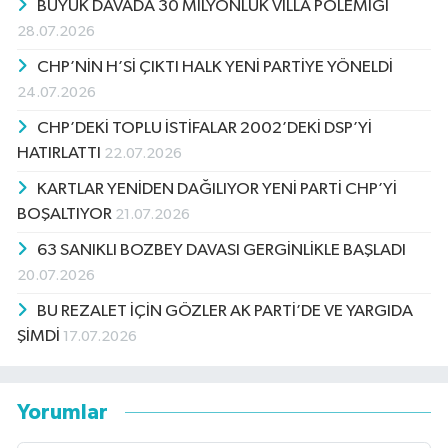
BÜYÜK DAVADA 30 MİLYONLUK VİLLA POLEMİĞİ
28.07.2026
CHP’NİN H’Sİ ÇIKTI HALK YENİ PARTİYE YÖNELDİ
24.07.2026
CHP’DEKİ TOPLU İSTİFALAR 2002’DEKİ DSP’Yİ
HATIRLATTI
22.07.2026
KARTLAR YENİDEN DAĞILIYOR YENİ PARTİ CHP’Yİ
BOŞALTIYOR
21.07.2026
63 SANIKLI BOZBEY DAVASI GERGİNLİKLE BAŞLADI
20.07.2026
BU REZALET İÇİN GÖZLER AK PARTİ’DE VE YARGIDA
ŞİMDİ
17.07.2026
Yorumlar