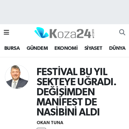
Bursa Nöbetçi Eczaneler
Bursa Hava Durumu
BURSA
GÜNDEM
EKONOMİ
SİYASET
DÜNYA
Bursa Namaz Vakitleri
Bursa Trafik Yoğunluk Haritası
FESTİVAL BU YIL
SEKTEYE UĞRADI.
Süper Lig Puan Durumu ve Fikstür
DEĞİŞİMDEN
Tüm Manşetler
MANİFEST DE
Son Dakika Haberleri
NASİBİNİ ALDI
OKAN TUNA
Haber Arşivi