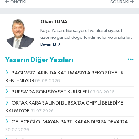
ÖNCEKI
SONRAKI
Okan TUNA
Köşe Yazarı. Bursa yerel ve ulusal siyaset
üzerine güncel değerlendirmeler ve analizler.
Yerel yönetimler, partiler ve sivil toplum
Devam Et
kuruluşlarının faaliyet ve söylemleri üzerine
objektif yorumlar.
Yazarın Diğer Yazıları
BAĞIMSIZLARIN DA KATILMASIYLA REKOR ÜYELİK
BEKLENİYOR
05.08.2026
BURSA’DA SON SİYASET KULİSLERİ
03.08.2026
ORTAK KARAR ALINDI BURSA’DA CHP’Lİ BELEDİYE
KALMIYOR
31.07.2026
GELECEĞİ OLMAYAN PARTİ KAPANDI SIRA DEVA’DA
30.07.2026