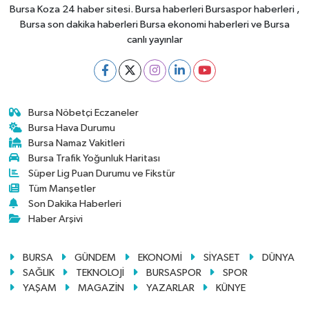
Bursa Koza 24 haber sitesi. Bursa haberleri Bursaspor haberleri ,
Bursa son dakika haberleri Bursa ekonomi haberleri ve Bursa
canlı yayınlar
Bursa Nöbetçi Eczaneler
Bursa Hava Durumu
Bursa Namaz Vakitleri
Bursa Trafik Yoğunluk Haritası
Süper Lig Puan Durumu ve Fikstür
Tüm Manşetler
Son Dakika Haberleri
Haber Arşivi
BURSA
GÜNDEM
EKONOMİ
SİYASET
DÜNYA
SAĞLIK
TEKNOLOJİ
BURSASPOR
SPOR
YAŞAM
MAGAZİN
YAZARLAR
KÜNYE