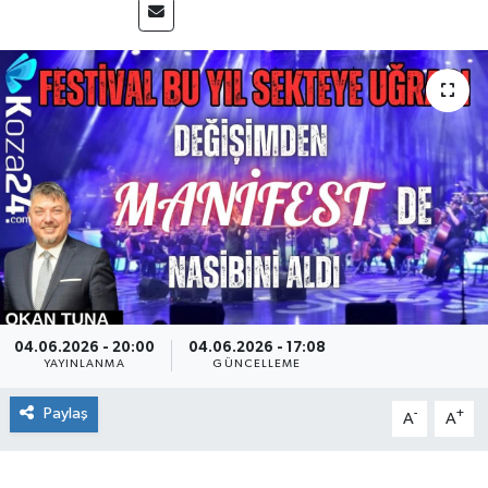
04.06.2026 - 20:00
04.06.2026 - 17:08
YAYINLANMA
GÜNCELLEME
Paylaş
-
+
A
A