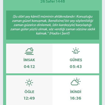
26 Safer 1448
(Şu dört şey kâmil) müminin ahlâkındandır: Konuştuğu
zaman güzel konuşmak, (kendisine) bir şey söylenildiği
zaman güzelce dinlemek, (din kardeşiyle) karşılaştığı
zaman güler yüzlü olmak, söz verdiği zaman sözüne sâdık
kalmak.” (Hadis-i Şerif)
İMSAK
GÜNEŞ
04:12
05:43
ÖĞLE
İKINDI
12:49
16:36