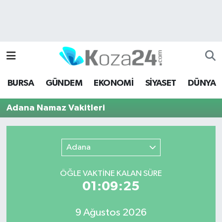
Bursa Nöbetçi Eczaneler
Bursa Hava Durumu
BURSA
GÜNDEM
EKONOMİ
SİYASET
DÜNYA
Bursa Namaz Vakitleri
Adana Namaz Vakitleri
Bursa Trafik Yoğunluk Haritası
Süper Lig Puan Durumu ve Fikstür
Adana
Tüm Manşetler
ÖĞLE VAKTİNE KALAN SÜRE
01:09:25
Son Dakika Haberleri
9 Ağustos 2026
Haber Arşivi