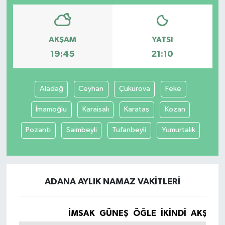
AKŞAM
YATSI
19:45
21:10
Aladağ
Ceyhan
Çukurova
Feke
İmamoğlu
Karaisalı
Karataş
Kozan
Pozantı
Saimbeyli
Tufanbeyli
Yumurtalık
ADANA AYLIK NAMAZ VAKITLERI
İMSAK
GÜNEŞ
ÖĞLE
İKINDI
AKŞAM