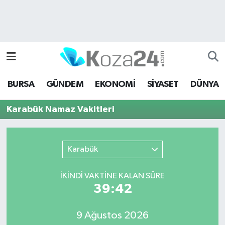
Bursa Nöbetçi Eczaneler
Bursa Hava Durumu
BURSA
GÜNDEM
EKONOMİ
SİYASET
DÜNYA
Bursa Namaz Vakitleri
Karabük Namaz Vakitleri
Bursa Trafik Yoğunluk Haritası
Süper Lig Puan Durumu ve Fikstür
Karabük
Tüm Manşetler
İKINDI VAKTİNE KALAN SÜRE
39:42
Son Dakika Haberleri
9 Ağustos 2026
Haber Arşivi