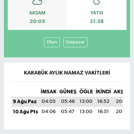
AKŞAM
YATSI
20:05
21:38
Eflani
Eskipazar
KARABÜK AYLIK NAMAZ VAKITLERI
İMSAK
GÜNEŞ
ÖĞLE
İKINDI
AKŞAM
9 Ağu Paz
04:05
05:46
13:00
16:52
20:05
10 Ağu Pts
04:06
05:47
13:00
16:51
20:03