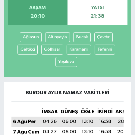
AKŞAM
YATSI
20:10
21:38
Ağlasun
Altınyayla
Bucak
Çavdır
Çeltikçi
Gölhisar
Karamanlı
Tefenni
Yeşilova
BURDUR AYLIK NAMAZ VAKITLERI
İMSAK
GÜNEŞ
ÖĞLE
İKINDI
AKŞAM
6 Ağu Per
04:26
06:00
13:10
16:58
20:10
7 Ağu Cum
04:27
06:00
13:10
16:58
20:09