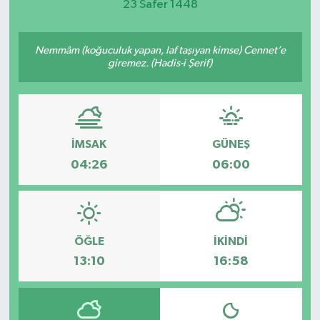
23 Safer 1448
Nemmâm (koğuculuk yapan, laf taşıyan kimse) Cennet’e
giremez. (Hadis-i Şerif)
İMSAK
GÜNEŞ
04:26
06:00
ÖĞLE
İKINDI
13:10
16:58