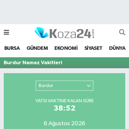
Bursa Nöbetçi Eczaneler
Bursa Hava Durumu
BURSA
GÜNDEM
EKONOMİ
SİYASET
DÜNYA
Bursa Namaz Vakitleri
Burdur Namaz Vakitleri
Bursa Trafik Yoğunluk Haritası
Süper Lig Puan Durumu ve Fikstür
Burdur
Tüm Manşetler
YATSI VAKTİNE KALAN SÜRE
38:52
Son Dakika Haberleri
6 Ağustos 2026
Haber Arşivi