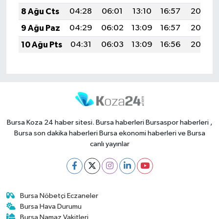
8 Ağu Cts
04:28
06:01
13:10
16:57
20:08
9 Ağu Paz
04:29
06:02
13:09
16:57
20:07
10 Ağu Pts
04:31
06:03
13:09
16:56
20:06
Bursa Koza 24 haber sitesi. Bursa haberleri Bursaspor haberleri ,
Bursa son dakika haberleri Bursa ekonomi haberleri ve Bursa
canlı yayınlar
Bursa Nöbetçi Eczaneler
Bursa Hava Durumu
Bursa Namaz Vakitleri