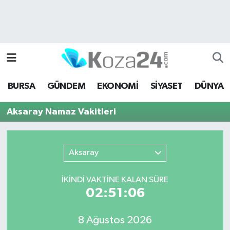
Bursa Nöbetçi Eczaneler
Bursa Hava Durumu
BURSA
GÜNDEM
EKONOMİ
SİYASET
DÜNYA
Bursa Namaz Vakitleri
Aksaray Namaz Vakitleri
Bursa Trafik Yoğunluk Haritası
Süper Lig Puan Durumu ve Fikstür
Aksaray
Tüm Manşetler
İKINDI VAKTİNE KALAN SÜRE
02:51:06
Son Dakika Haberleri
8 Ağustos 2026
Haber Arşivi