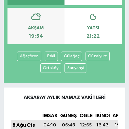
AKŞAM
YATSI
19:54
21:22
Ağaçören
Eskil
Gülağaç
Güzelyurt
Ortaköy
Sarıyahşi
AKSARAY AYLIK NAMAZ VAKITLERI
İMSAK
GÜNEŞ
ÖĞLE
İKINDI
AKŞA
8 Ağu Cts
04:10
05:45
12:55
16:43
19:54