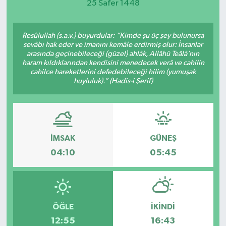
25 Safer 1448
Resûlullah (s.a.v.) buyurdular: “Kimde şu üç şey bulunursa
sevâbı hak eder ve imanını kemâle erdirmiş olur: İnsanlar
arasında geçinebileceği (güzel) ahlâk, Allâhü Teâlâ’nın
haram kıldıklarından kendisini menedecek verâ ve cahilin
cahilce hareketlerini defedebileceği hilim (yumuşak
huyluluk).” (Hadis-i Şerif)
İMSAK
GÜNEŞ
04:10
05:45
ÖĞLE
İKINDI
12:55
16:43