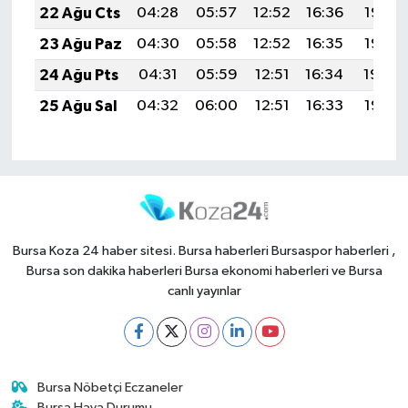
22 Ağu Cts
04:28
05:57
12:52
16:36
19:37
23 Ağu Paz
04:30
05:58
12:52
16:35
19:35
24 Ağu Pts
04:31
05:59
12:51
16:34
19:34
25 Ağu Sal
04:32
06:00
12:51
16:33
19:32
Bursa Koza 24 haber sitesi. Bursa haberleri Bursaspor haberleri ,
Bursa son dakika haberleri Bursa ekonomi haberleri ve Bursa
canlı yayınlar
Bursa Nöbetçi Eczaneler
Bursa Hava Durumu