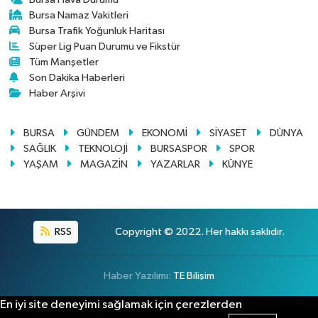
Bursa Namaz Vakitleri
Bursa Trafik Yoğunluk Haritası
Süper Lig Puan Durumu ve Fikstür
Tüm Manşetler
Son Dakika Haberleri
Haber Arşivi
BURSA
GÜNDEM
EKONOMİ
SİYASET
DÜNYA
SAĞLIK
TEKNOLOJİ
BURSASPOR
SPOR
YAŞAM
MAGAZİN
YAZARLAR
KÜNYE
RSS
Copyright © 2022. Her hakkı saklıdır.
Haber Yazılımı:
TE Bilişim
En iyi site deneyimi sağlamak için çerezlerden