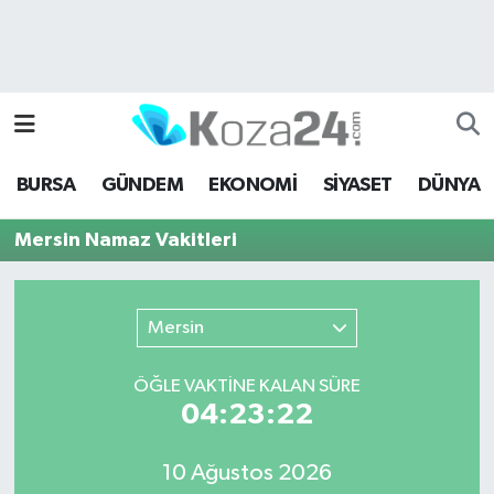
Bursa Nöbetçi Eczaneler
Bursa Hava Durumu
BURSA
GÜNDEM
EKONOMİ
SİYASET
DÜNYA
Bursa Namaz Vakitleri
Mersin Namaz Vakitleri
Bursa Trafik Yoğunluk Haritası
Süper Lig Puan Durumu ve Fikstür
Mersin
Tüm Manşetler
ÖĞLE VAKTİNE KALAN SÜRE
04:23:22
Son Dakika Haberleri
10 Ağustos 2026
Haber Arşivi