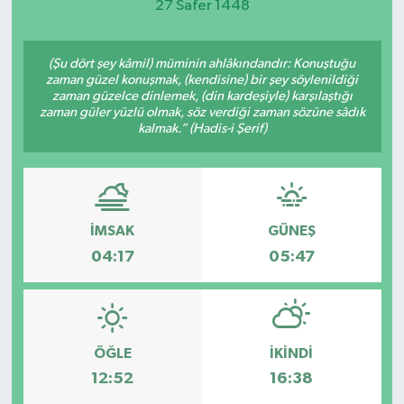
27 Safer 1448
(Şu dört şey kâmil) müminin ahlâkındandır: Konuştuğu
zaman güzel konuşmak, (kendisine) bir şey söylenildiği
zaman güzelce dinlemek, (din kardeşiyle) karşılaştığı
zaman güler yüzlü olmak, söz verdiği zaman sözüne sâdık
kalmak.” (Hadis-i Şerif)
İMSAK
GÜNEŞ
04:17
05:47
ÖĞLE
İKINDI
12:52
16:38