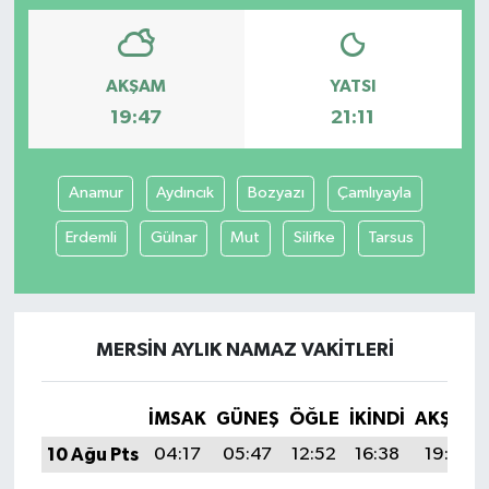
AKŞAM
YATSI
19:47
21:11
Anamur
Aydıncık
Bozyazı
Çamlıyayla
Erdemli
Gülnar
Mut
Silifke
Tarsus
MERSIN AYLIK NAMAZ VAKITLERI
İMSAK
GÜNEŞ
ÖĞLE
İKINDI
AKŞAM
10 Ağu Pts
04:17
05:47
12:52
16:38
19:47