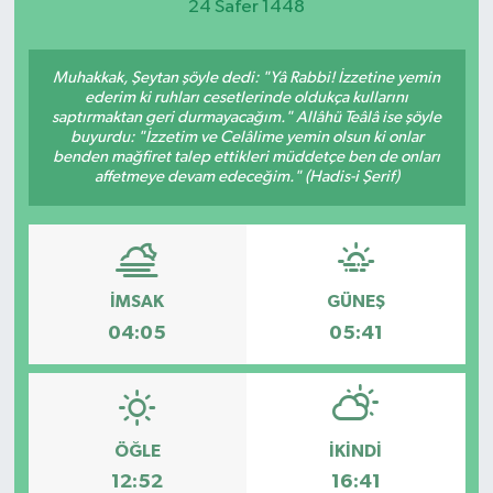
24 Safer 1448
Muhakkak, Şeytan şöyle dedi: "Yâ Rabbi! İzzetine yemin
ederim ki ruhları cesetlerinde oldukça kullarını
saptırmaktan geri durmayacağım." Allâhü Teâlâ ise şöyle
buyurdu: "İzzetim ve Celâlime yemin olsun ki onlar
benden mağfiret talep ettikleri müddetçe ben de onları
affetmeye devam edeceğim." (Hadis-i Şerif)
İMSAK
GÜNEŞ
04:05
05:41
ÖĞLE
İKINDI
12:52
16:41