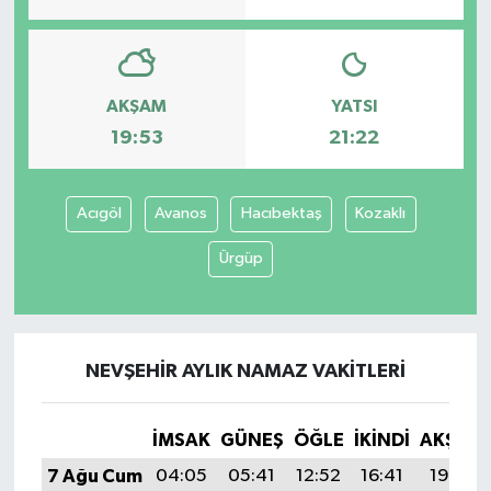
AKŞAM
YATSI
19:53
21:22
Acıgöl
Avanos
Hacıbektaş
Kozaklı
Ürgüp
NEVŞEHIR AYLIK NAMAZ VAKITLERI
İMSAK
GÜNEŞ
ÖĞLE
İKINDI
AKŞAM
7 Ağu Cum
04:05
05:41
12:52
16:41
19:53