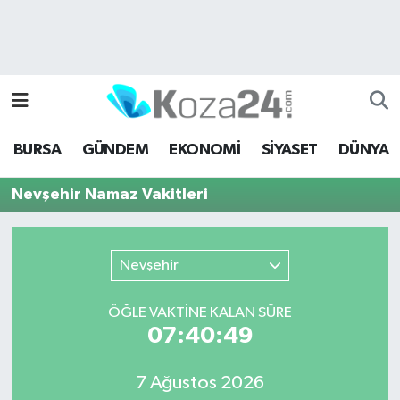
Bursa Nöbetçi Eczaneler
Bursa Hava Durumu
BURSA
GÜNDEM
EKONOMİ
SİYASET
DÜNYA
Bursa Namaz Vakitleri
Nevşehir Namaz Vakitleri
Bursa Trafik Yoğunluk Haritası
Süper Lig Puan Durumu ve Fikstür
Nevşehir
Tüm Manşetler
ÖĞLE VAKTİNE KALAN SÜRE
07:40:49
Son Dakika Haberleri
7 Ağustos 2026
Haber Arşivi