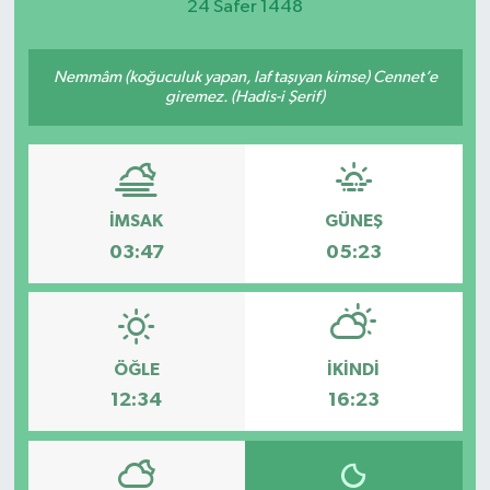
24 Safer 1448
Nemmâm (koğuculuk yapan, laf taşıyan kimse) Cennet’e
giremez. (Hadis-i Şerif)
İMSAK
GÜNEŞ
03:47
05:23
ÖĞLE
İKINDI
12:34
16:23