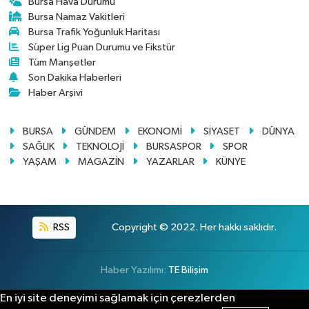
Bursa Hava Durumu
Bursa Namaz Vakitleri
Bursa Trafik Yoğunluk Haritası
Süper Lig Puan Durumu ve Fikstür
Tüm Manşetler
Son Dakika Haberleri
Haber Arşivi
BURSA
GÜNDEM
EKONOMİ
SİYASET
DÜNYA
SAĞLIK
TEKNOLOJİ
BURSASPOR
SPOR
YAŞAM
MAGAZİN
YAZARLAR
KÜNYE
RSS
Copyright © 2022. Her hakkı saklıdır.
Haber Yazılımı:
TE Bilişim
En iyi site deneyimi sağlamak için çerezlerden