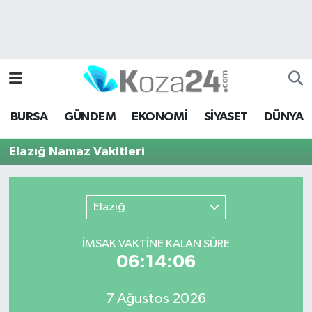
Bursa Nöbetçi Eczaneler
Bursa Hava Durumu
BURSA
GÜNDEM
EKONOMİ
SİYASET
DÜNYA
Bursa Namaz Vakitleri
Elazığ Namaz Vakitleri
Bursa Trafik Yoğunluk Haritası
Süper Lig Puan Durumu ve Fikstür
Elazığ
Tüm Manşetler
İMSAK VAKTİNE KALAN SÜRE
06:14:06
Son Dakika Haberleri
7 Ağustos 2026
Haber Arşivi