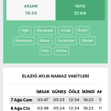
AKŞAM
YATSI
19:35
21:04
Ağın
Alacakaya
Arıcak
Baskil
Karakoçan
Keban
Kovancılar
Maden
Palu
Sivrice
ELAZIĞ AYLIK NAMAZ VAKITLERI
İMSAK
GÜNEŞ
ÖĞLE
İKINDI
AKŞA
7 Ağu Cum
03:47
05:23
12:34
16:23
19:35
8 Ağu Cts
03:48
05:24
12:34
16:23
19:34