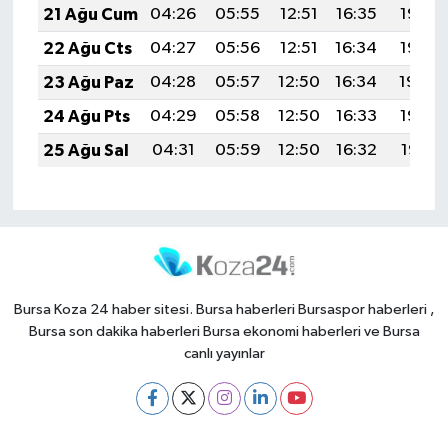
21 Ağu Cum
04:26
05:55
12:51
16:35
19:37
22 Ağu Cts
04:27
05:56
12:51
16:34
19:35
23 Ağu Paz
04:28
05:57
12:50
16:34
19:34
24 Ağu Pts
04:29
05:58
12:50
16:33
19:33
25 Ağu Sal
04:31
05:59
12:50
16:32
19:31
Bursa Koza 24 haber sitesi. Bursa haberleri Bursaspor haberleri ,
Bursa son dakika haberleri Bursa ekonomi haberleri ve Bursa
canlı yayınlar