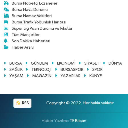
Bursa Nöbetçi Eczaneler
Bursa Hava Durumu
Bursa Namaz Vakitleri
Bursa Trafik Yoğunluk Haritası
Süper Lig Puan Durumu ve Fikstür
Tüm Manşetler
Son Dakika Haberleri
Haber Arşivi
BURSA
GÜNDEM
EKONOMİ
SİYASET
DÜNYA
SAĞLIK
TEKNOLOJİ
BURSASPOR
SPOR
YAŞAM
MAGAZİN
YAZARLAR
KÜNYE
RSS
Copyright © 2022. Her hakkı saklıdır.
Haber Yazılımı:
TE Bilişim