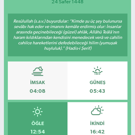
24 Safer 1448
Resûlullah (s.a.v.) buyurdular: “Kimde şu üç şey bulunursa
sevâbı hak eder ve imanını kemâle erdirmiş olur: İnsanlar
arasında geçinebileceği (güzel) ahlâk, Allâhü Teâlâ’nın
haram kıldıklarından kendisini menedecek verâ ve cahilin
cahilce hareketlerini defedebileceği hilim (yumuşak
huyluluk).” (Hadis-i Şerif)
İMSAK
GÜNEŞ
04:08
05:43
ÖĞLE
İKINDI
12:54
16:42