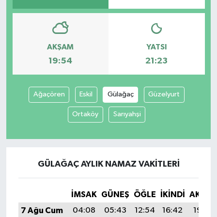
AKŞAM
YATSI
19:54
21:23
Ağaçören
Eskil
Gülağaç
Güzelyurt
Ortaköy
Sarıyahşi
GÜLAĞAÇ AYLIK NAMAZ VAKITLERI
İMSAK
GÜNEŞ
ÖĞLE
İKINDI
AKŞA
7 Ağu Cum
04:08
05:43
12:54
16:42
19:54