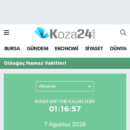
Bursa Nöbetçi Eczaneler
Bursa Hava Durumu
BURSA
GÜNDEM
EKONOMİ
SİYASET
DÜNYA
Bursa Namaz Vakitleri
Gülağaç Namaz Vakitleri
Bursa Trafik Yoğunluk Haritası
Süper Lig Puan Durumu ve Fikstür
Aksaray
Tüm Manşetler
İKINDI VAKTİNE KALAN SÜRE
01:16:57
Son Dakika Haberleri
7 Ağustos 2026
Haber Arşivi