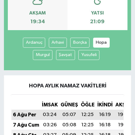
AKŞAM
YATSI
19:34
21:09
Ardanuç
Arhavi
Borçka
Hopa
Murgul
Şavşat
Yusufeli
HOPA AYLIK NAMAZ VAKITLERI
İMSAK
GÜNEŞ
ÖĞLE
İKINDI
AKŞAM
6 Ağu Per
03:24
05:07
12:25
16:19
19:34
7 Ağu Cum
03:26
05:08
12:25
16:18
19:32