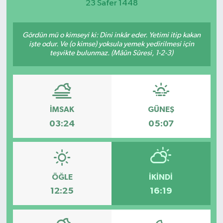
23 Safer 1448
Gördün mü o kimseyi ki: Dini inkâr eder. Yetimi itip kakan
işte odur. Ve (o kimse) yoksula yemek yedirilmesi için
teşvikte bulunmaz. (Mâûn Sûresi, 1-2-3)
İMSAK
GÜNEŞ
03:24
05:07
ÖĞLE
İKINDI
12:25
16:19