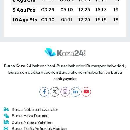
8 Ağu Cts
03:27
05:09
12:25
16:18
19:31
9 Ağu Paz
03:29
05:10
12:25
16:17
19:30
10 Ağu Pts
03:30
05:11
12:25
16:16
19:29
Bursa Koza 24 haber sitesi. Bursa haberleri Bursaspor haberleri ,
Bursa son dakika haberleri Bursa ekonomi haberleri ve Bursa
canlı yayınlar
Bursa Nöbetçi Eczaneler
Bursa Hava Durumu
Bursa Namaz Vakitleri
Bursa Trafik Yoğunluk Haritası