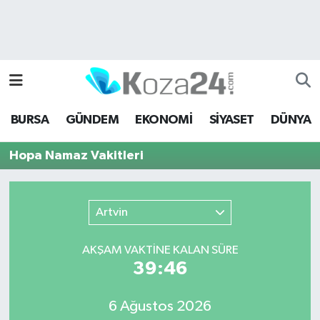
Bursa Nöbetçi Eczaneler
Bursa Hava Durumu
BURSA
GÜNDEM
EKONOMİ
SİYASET
DÜNYA
Bursa Namaz Vakitleri
Hopa Namaz Vakitleri
Bursa Trafik Yoğunluk Haritası
Süper Lig Puan Durumu ve Fikstür
Artvin
Tüm Manşetler
AKŞAM VAKTİNE KALAN SÜRE
39:46
Son Dakika Haberleri
6 Ağustos 2026
Haber Arşivi