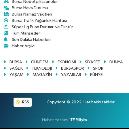
Bursa Nöbetçi Eczaneler
Bursa Hava Durumu
Bursa Namaz Vakitleri
Bursa Trafik Yoğunluk Haritası
Süper Lig Puan Durumu ve Fikstür
Tüm Manşetler
Son Dakika Haberleri
Haber Arşivi
BURSA
GÜNDEM
EKONOMİ
SİYASET
DÜNYA
SAĞLIK
TEKNOLOJİ
BURSASPOR
SPOR
YAŞAM
MAGAZİN
YAZARLAR
KÜNYE
RSS
Copyright © 2022. Her hakkı saklıdır.
Haber Yazılımı:
TE Bilişim