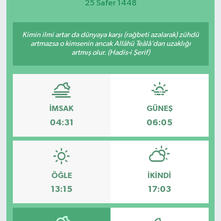
25 Safer 1448
Kimin ilmi artar da dünyaya karşı (rağbeti azalarak) zühdü
artmazsa o kimsenin ancak Allâhü Teâlâ’dan uzaklığı
artmış olur. (Hadis-i Şerif)
İMSAK
GÜNEŞ
04:31
06:05
ÖĞLE
İKINDI
13:15
17:03