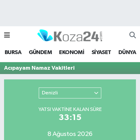
Bursa Nöbetçi Eczaneler
Bursa Hava Durumu
BURSA
GÜNDEM
EKONOMİ
SİYASET
DÜNYA
Bursa Namaz Vakitleri
Acıpayam Namaz Vakitleri
Bursa Trafik Yoğunluk Haritası
Süper Lig Puan Durumu ve Fikstür
Denizli
Tüm Manşetler
YATSI VAKTİNE KALAN SÜRE
33:15
Son Dakika Haberleri
8 Ağustos 2026
Haber Arşivi