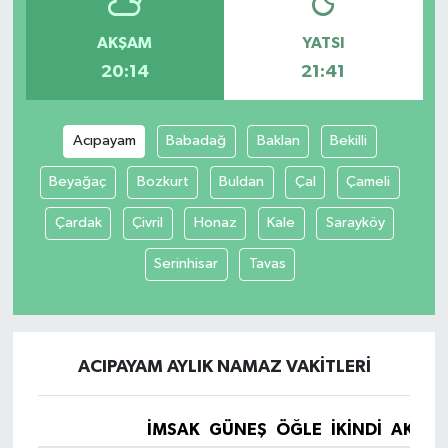
AKŞAM
YATSI
20:14
21:41
Acıpayam
Babadağ
Baklan
Bekilli
Beyağaç
Bozkurt
Buldan
Çal
Çameli
Çardak
Çivril
Honaz
Kale
Sarayköy
Serinhisar
Tavas
ACIPAYAM AYLIK NAMAZ VAKITLERI
İMSAK
GÜNEŞ
ÖĞLE
İKINDI
AKŞA