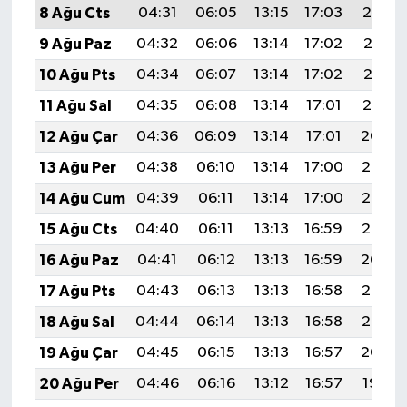
8 Ağu Cts
04:31
06:05
13:15
17:03
20:14
9 Ağu Paz
04:32
06:06
13:14
17:02
20:13
10 Ağu Pts
04:34
06:07
13:14
17:02
20:12
11 Ağu Sal
04:35
06:08
13:14
17:01
20:10
12 Ağu Çar
04:36
06:09
13:14
17:01
20:09
13 Ağu Per
04:38
06:10
13:14
17:00
20:08
14 Ağu Cum
04:39
06:11
13:14
17:00
20:07
15 Ağu Cts
04:40
06:11
13:13
16:59
20:05
16 Ağu Paz
04:41
06:12
13:13
16:59
20:04
17 Ağu Pts
04:43
06:13
13:13
16:58
20:03
18 Ağu Sal
04:44
06:14
13:13
16:58
20:02
19 Ağu Çar
04:45
06:15
13:13
16:57
20:00
20 Ağu Per
04:46
06:16
13:12
16:57
19:59