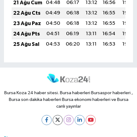
21 Ağu Cum
04:48
06:17
13:12
16:56
19:58
22 Ağu Cts
04:49
06:18
13:12
16:55
19:56
23 Ağu Paz
04:50
06:18
13:12
16:55
19:55
24 Ağu Pts
04:51
06:19
13:11
16:54
19:53
25 Ağu Sal
04:53
06:20
13:11
16:53
19:52
Bursa Koza 24 haber sitesi. Bursa haberleri Bursaspor haberleri ,
Bursa son dakika haberleri Bursa ekonomi haberleri ve Bursa
canlı yayınlar