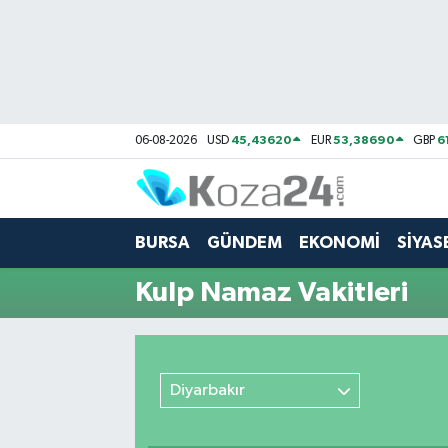
Bursa Nöbetçi Eczaneler
Bursa Hava Durumu
45,43620
53,38690
6
06-08-2026
USD
EUR
GBP
Bursa Namaz Vakitleri
Bursa Trafik Yoğunluk Haritası
BURSA
GÜNDEM
EKONOMİ
SİYAS
Süper Lig Puan Durumu ve Fikstür
Kulp Namaz Vakitleri
Tüm Manşetler
Son Dakika Haberleri
Diyarbakır
Haber Arşivi