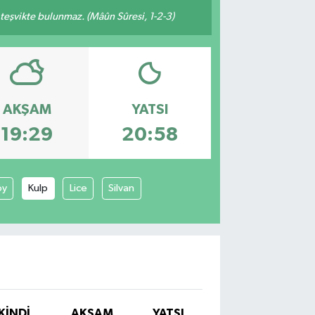
n teşvikte bulunmaz. (Mâûn Sûresi, 1-2-3)
AKŞAM
YATSI
19:29
20:58
öy
Kulp
Lice
Silvan
İKINDI
AKŞAM
YATSI