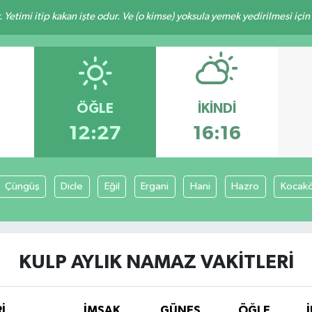
 Yetimi itip kakan işte odur. Ve (o kimse) yoksula yemek yedirilmesi içi
ÖĞLE
İKINDI
12:27
16:16
Çüngüş
Dicle
Eğil
Ergani
Hani
Hazro
Kocak
KULP AYLIK NAMAZ VAKITLERI
İ
İMSAK
GÜNEŞ
ÖĞLE