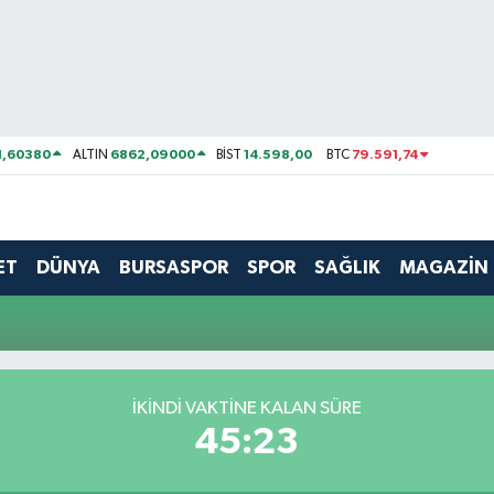
1,60380
6862,09000
14.598,00
79.591,74
ALTIN
BİST
BTC
ET
DÜNYA
BURSASPOR
SPOR
SAĞLIK
MAGAZİN
İKINDI VAKTİNE KALAN SÜRE
45:23