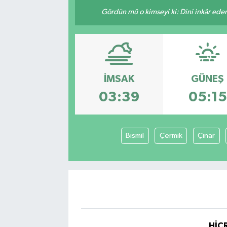
Gördün mü o kimseyi ki: Dini inkâr eder.
İMSAK
GÜNEŞ
03:39
05:15
Bismil
Çermik
Çınar
HİCR