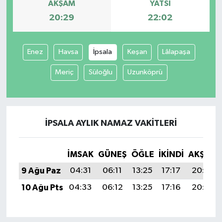
AKŞAM
YATSI
20:29
22:02
Enez
Havsa
İpsala
Keşan
Lâlapaşa
Meriç
Süloğlu
Uzunköprü
İPSALA AYLIK NAMAZ VAKITLERI
İMSAK
GÜNEŞ
ÖĞLE
İKINDI
AKŞAM
9 Ağu Paz
04:31
06:11
13:25
17:17
20:29
10 Ağu Pts
04:33
06:12
13:25
17:16
20:28