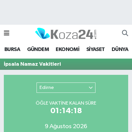
Bursa Nöbetçi Eczaneler
Bursa Hava Durumu
BURSA
GÜNDEM
EKONOMİ
SİYASET
DÜNYA
Bursa Namaz Vakitleri
İpsala Namaz Vakitleri
Bursa Trafik Yoğunluk Haritası
Süper Lig Puan Durumu ve Fikstür
Edirne
Tüm Manşetler
ÖĞLE VAKTİNE KALAN SÜRE
01:14:18
Son Dakika Haberleri
9 Ağustos 2026
Haber Arşivi