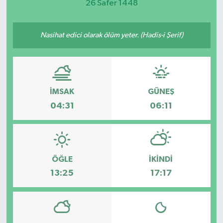
26 Safer 1448
Nasihat edici olarak ölüm yeter. (Hadis-i Şerif)
İMSAK
GÜNEŞ
04:31
06:11
ÖĞLE
İKINDI
13:25
17:17