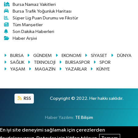
Bursa Namaz Vakitleri
Bursa Trafik Yoğunluk Haritası
Süper Lig Puan Durumu ve Fikstür
Tüm Manşetler
Son Dakika Haberleri
Haber Arşivi
BURSA
GÜNDEM
EKONOMİ
SİYASET
DÜNYA
SAĞLIK
TEKNOLOJİ
BURSASPOR
SPOR
YAŞAM
MAGAZİN
YAZARLAR
KÜNYE
RSS
Copyright © 2022. Her hakkı saklıdır.
Haber Yazılımı:
TE Bilişim
En iyi site deneyimi sağlamak için çerezlerden