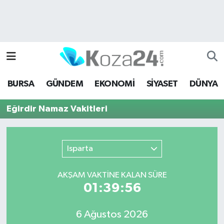
Bursa Nöbetçi Eczaneler
Bursa Hava Durumu
BURSA
GÜNDEM
EKONOMİ
SİYASET
DÜNYA
Bursa Namaz Vakitleri
Eğirdir Namaz Vakitleri
Bursa Trafik Yoğunluk Haritası
Süper Lig Puan Durumu ve Fikstür
Isparta
Tüm Manşetler
AKŞAM VAKTİNE KALAN SÜRE
01:39:56
Son Dakika Haberleri
6 Ağustos 2026
Haber Arşivi