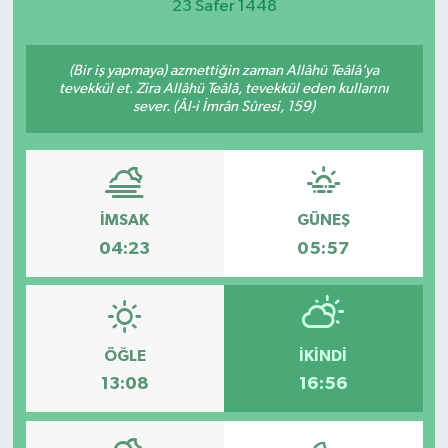
23 Safer 1448
(Bir iş yapmaya) azmettiğin zaman Allâhü Teâlâ’ya
tevekkül et. Zira Allâhü Teâlâ, tevekkül eden kullarını
sever. (Âl-i İmrân Sûresi, 159)
İMSAK
GÜNEŞ
04:23
05:57
ÖĞLE
İKINDI
13:08
16:56