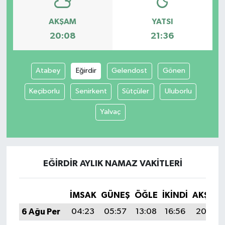
AKŞAM
YATSI
20:08
21:36
Atabey
Eğirdir
Gelendost
Gönen
Keçiborlu
Senirkent
Sütçüler
Uluborlu
Yalvaç
EĞIRDIR AYLIK NAMAZ VAKITLERI
İMSAK
GÜNEŞ
ÖĞLE
İKINDI
AKŞAM
6 Ağu Per
04:23
05:57
13:08
16:56
20:08