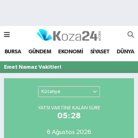
Bursa Nöbetçi Eczaneler
Bursa Hava Durumu
BURSA
GÜNDEM
EKONOMİ
SİYASET
DÜNYA
Bursa Namaz Vakitleri
Emet Namaz Vakitleri
Bursa Trafik Yoğunluk Haritası
Süper Lig Puan Durumu ve Fikstür
Kütahya
Tüm Manşetler
YATSI VAKTİNE KALAN SÜRE
05:28
Son Dakika Haberleri
6 Ağustos 2026
Haber Arşivi