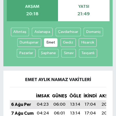
AKŞAM
YATSI
20:18
21:49
Altıntaş
Aslanapa
Çavdarhisar
Domaniç
Dumlupınar
Emet
Gediz
Hisarcık
Pazarlar
Şaphane
Simav
Tavşanlı
EMET AYLIK NAMAZ VAKITLERI
İMSAK
GÜNEŞ
ÖĞLE
İKINDI
AKŞAM
6 Ağu Per
04:23
06:00
13:14
17:04
20:18
7 Ağu Cum
04:24
06:01
13:14
17:04
20:17