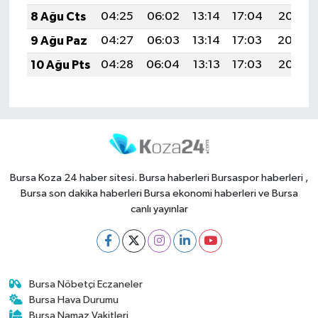
8 Ağu Cts
04:25
06:02
13:14
17:04
20:15
9 Ağu Paz
04:27
06:03
13:14
17:03
20:14
10 Ağu Pts
04:28
06:04
13:13
17:03
20:13
Bursa Koza 24 haber sitesi. Bursa haberleri Bursaspor haberleri ,
Bursa son dakika haberleri Bursa ekonomi haberleri ve Bursa
canlı yayınlar
Bursa Nöbetçi Eczaneler
Bursa Hava Durumu
Bursa Namaz Vakitleri