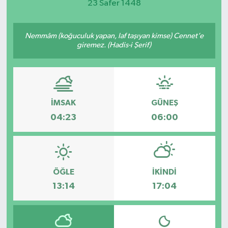
23 Safer 1448
Nemmâm (koğuculuk yapan, laf taşıyan kimse) Cennet’e
giremez. (Hadis-i Şerif)
İMSAK
GÜNEŞ
04:23
06:00
ÖĞLE
İKINDI
13:14
17:04