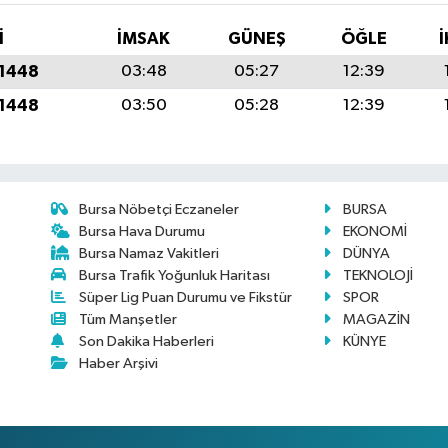
İ
İMSAK
GÜNEŞ
ÖĞLE
İ
 1448
03:48
05:27
12:39
 1448
03:50
05:28
12:39
Bursa Nöbetçi Eczaneler
BURSA
Bursa Hava Durumu
EKONOMİ
Bursa Namaz Vakitleri
DÜNYA
Bursa Trafik Yoğunluk Haritası
TEKNOLOJİ
Süper Lig Puan Durumu ve Fikstür
SPOR
Tüm Manşetler
MAGAZİN
Son Dakika Haberleri
KÜNYE
Haber Arşivi