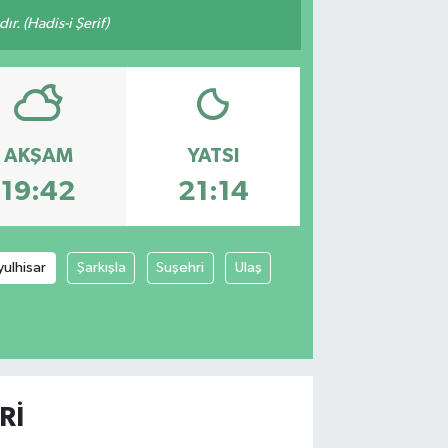
ır. (Hadis-i Şerif)
AKŞAM
YATSI
19:42
21:14
yulhisar
Şarkışla
Suşehri
Ulaş
RI