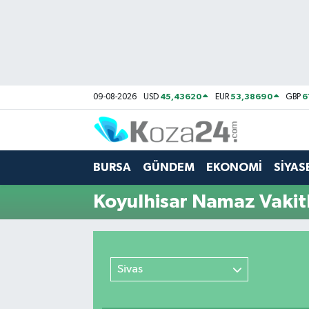
Bursa Nöbetçi Eczaneler
Bursa Hava Durumu
45,43620
53,38690
6
09-08-2026
USD
EUR
GBP
Bursa Namaz Vakitleri
Bursa Trafik Yoğunluk Haritası
BURSA
GÜNDEM
EKONOMİ
SİYAS
Süper Lig Puan Durumu ve Fikstür
Koyulhisar Namaz Vakitl
Tüm Manşetler
Son Dakika Haberleri
Sivas
Haber Arşivi