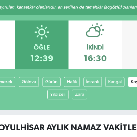
rlıları, kanaatkâr olanlarıdır, en şerlileri de tamahkâr (açgözlü) olanlarıd
ÖĞLE
İKINDI
7
12:39
16:30
merek
Gölova
Gürün
Hafik
İmranlı
Kangal
Ko
Yıldızeli
Zara
OYULHISAR AYLIK NAMAZ VAKITLE