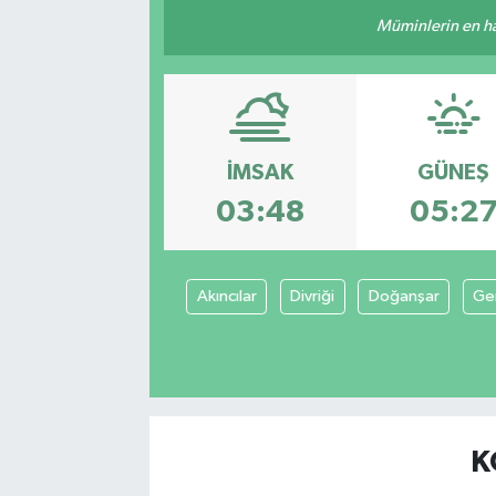
Müminlerin en hayı
İMSAK
GÜNEŞ
03:48
05:2
Akıncılar
Divriği
Doğanşar
Ge
K