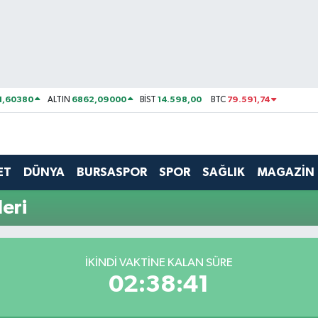
1,60380
6862,09000
14.598,00
79.591,74
ALTIN
BİST
BTC
ET
DÜNYA
BURSASPOR
SPOR
SAĞLIK
MAGAZİN
eri
İKINDI VAKTİNE KALAN SÜRE
02:38:41