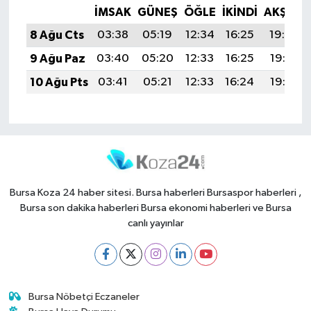
İMSAK
GÜNEŞ
ÖĞLE
İKINDI
AKŞAM
8 Ağu Cts
03:38
05:19
12:34
16:25
19:39
9 Ağu Paz
03:40
05:20
12:33
16:25
19:37
10 Ağu Pts
03:41
05:21
12:33
16:24
19:36
Bursa Koza 24 haber sitesi. Bursa haberleri Bursaspor haberleri ,
Bursa son dakika haberleri Bursa ekonomi haberleri ve Bursa
canlı yayınlar
Bursa Nöbetçi Eczaneler