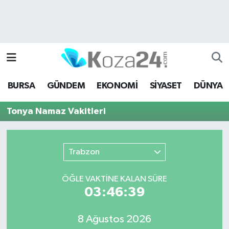
Bursa Nöbetçi Eczaneler
Bursa Hava Durumu
BURSA
GÜNDEM
EKONOMİ
SİYASET
DÜNYA
Bursa Namaz Vakitleri
Tonya Namaz Vakitleri
Bursa Trafik Yoğunluk Haritası
Süper Lig Puan Durumu ve Fikstür
Trabzon
Tüm Manşetler
ÖĞLE VAKTİNE KALAN SÜRE
03:46:39
Son Dakika Haberleri
8 Ağustos 2026
Haber Arşivi