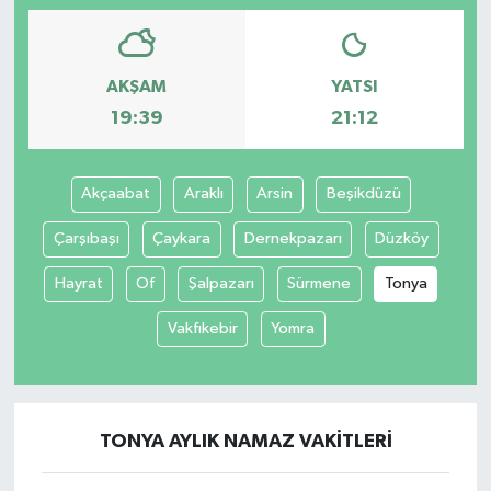
AKŞAM
YATSI
19:39
21:12
Akçaabat
Araklı
Arsin
Beşikdüzü
Çarşıbaşı
Çaykara
Dernekpazarı
Düzköy
Hayrat
Of
Şalpazarı
Sürmene
Tonya
Vakfıkebir
Yomra
TONYA AYLIK NAMAZ VAKITLERI