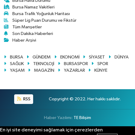
Bursa Hava Durumu
Bursa Namaz Vakitleri
Bursa Trafik Yoğunluk Haritası
Süper Lig Puan Durumu ve Fikstür
Tüm Manşetler
Son Dakika Haberleri
Haber Arşivi
BURSA
GÜNDEM
EKONOMİ
SİYASET
DÜNYA
SAĞLIK
TEKNOLOJİ
BURSASPOR
SPOR
YAŞAM
MAGAZİN
YAZARLAR
KÜNYE
RSS
Copyright © 2022. Her hakkı saklıdır.
Haber Yazılımı:
TE Bilişim
En iyi site deneyimi sağlamak için çerezlerden