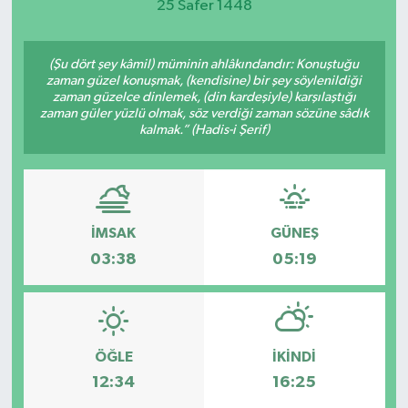
25 Safer 1448
(Şu dört şey kâmil) müminin ahlâkındandır: Konuştuğu
zaman güzel konuşmak, (kendisine) bir şey söylenildiği
zaman güzelce dinlemek, (din kardeşiyle) karşılaştığı
zaman güler yüzlü olmak, söz verdiği zaman sözüne sâdık
kalmak.” (Hadis-i Şerif)
İMSAK
GÜNEŞ
03:38
05:19
ÖĞLE
İKINDI
12:34
16:25