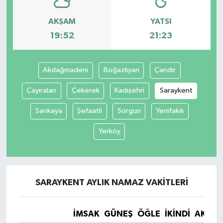
AKŞAM
YATSI
19:52
21:23
Akdağmadeni
Boğazlıyan
Çandır
Çayıralan
Çekerek
Kadışehri
Saraykent
Sarıkaya
Şefaatli
Sorgun
Yenifakılı
Yerköy
SARAYKENT AYLIK NAMAZ VAKITLERI
İMSAK
GÜNEŞ
ÖĞLE
İKINDI
AKŞA