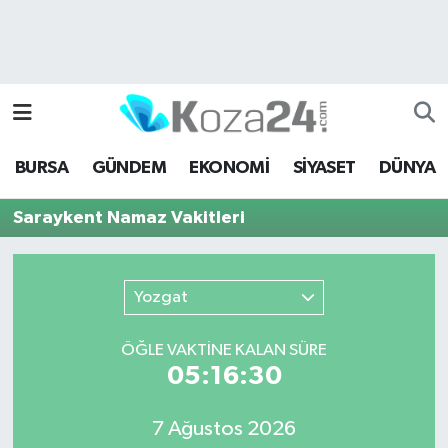
Bursa Nöbetçi Eczaneler
Bursa Hava Durumu
BURSA
GÜNDEM
EKONOMİ
SİYASET
DÜNYA
Bursa Namaz Vakitleri
Saraykent Namaz Vakitleri
Bursa Trafik Yoğunluk Haritası
Süper Lig Puan Durumu ve Fikstür
Yozgat
Tüm Manşetler
ÖĞLE VAKTİNE KALAN SÜRE
05:16:30
Son Dakika Haberleri
7 Ağustos 2026
Haber Arşivi