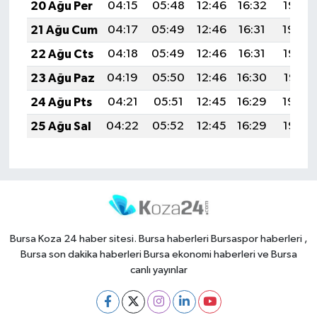
20 Ağu Per
04:15
05:48
12:46
16:32
19:35
21 Ağu Cum
04:17
05:49
12:46
16:31
19:34
22 Ağu Cts
04:18
05:49
12:46
16:31
19:33
23 Ağu Paz
04:19
05:50
12:46
16:30
19:31
24 Ağu Pts
04:21
05:51
12:45
16:29
19:30
25 Ağu Sal
04:22
05:52
12:45
16:29
19:28
Bursa Koza 24 haber sitesi. Bursa haberleri Bursaspor haberleri ,
Bursa son dakika haberleri Bursa ekonomi haberleri ve Bursa
canlı yayınlar