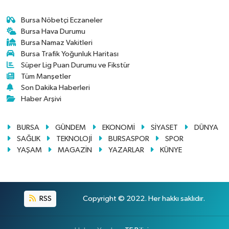
Bursa Nöbetçi Eczaneler
Bursa Hava Durumu
Bursa Namaz Vakitleri
Bursa Trafik Yoğunluk Haritası
Süper Lig Puan Durumu ve Fikstür
Tüm Manşetler
Son Dakika Haberleri
Haber Arşivi
BURSA
GÜNDEM
EKONOMİ
SİYASET
DÜNYA
SAĞLIK
TEKNOLOJİ
BURSASPOR
SPOR
YAŞAM
MAGAZİN
YAZARLAR
KÜNYE
RSS
Copyright © 2022. Her hakkı saklıdır.