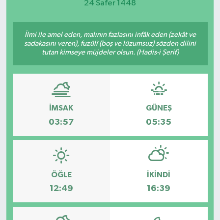
24 Safer 1448
İlmi ile amel eden, malının fazlasını infâk eden (zekât ve
sadakasını veren), fuzûlî (boş ve lüzumsuz) sözden dilini
tutan kimseye müjdeler olsun. (Hadis-i Şerif)
İMSAK
GÜNEŞ
03:57
05:35
ÖĞLE
İKINDI
12:49
16:39