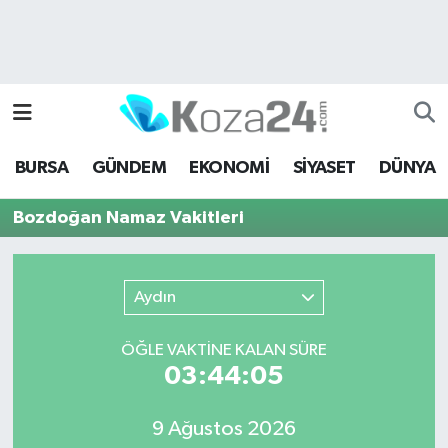
Bursa Nöbetçi Eczaneler
Bursa Hava Durumu
BURSA
GÜNDEM
EKONOMİ
SİYASET
DÜNYA
Bursa Namaz Vakitleri
Bozdoğan Namaz Vakitleri
Bursa Trafik Yoğunluk Haritası
Süper Lig Puan Durumu ve Fikstür
Aydın
Tüm Manşetler
ÖĞLE VAKTİNE KALAN SÜRE
03:44:05
Son Dakika Haberleri
9 Ağustos 2026
Haber Arşivi