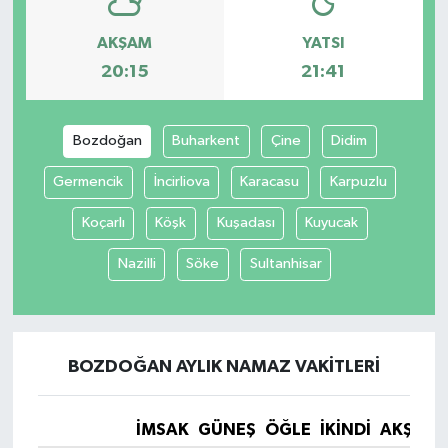
AKŞAM
YATSI
20:15
21:41
Bozdoğan
Buharkent
Çine
Didim
Germencik
İncirliova
Karacasu
Karpuzlu
Koçarlı
Köşk
Kuşadası
Kuyucak
Nazilli
Söke
Sultanhisar
BOZDOĞAN AYLIK NAMAZ VAKITLERI
İMSAK
GÜNEŞ
ÖĞLE
İKINDI
AKŞAM