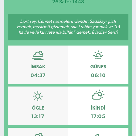
26 Safer 1448
Dört şey, Cennet hazinelerindendir: Sadakayı gizli
vermek, musibeti gizlemek, sıla-i rahim yapmak ve "Lâ
havle ve lâ kuvvete illâ billâh" demek. (Hadis-i Şerif)
İMSAK
GÜNEŞ
04:37
06:10
ÖĞLE
İKINDI
13:17
17:05