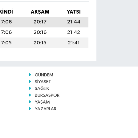
KINDI
AKŞAM
YATSI
17:06
20:17
21:44
17:06
20:16
21:42
17:05
20:15
21:41
GÜNDEM
SİYASET
SAĞLIK
BURSASPOR
YAŞAM
YAZARLAR