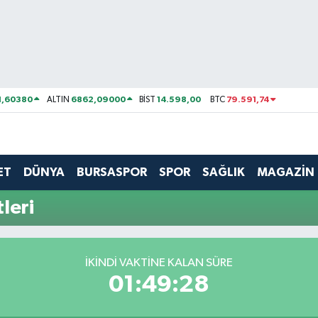
1,60380
6862,09000
14.598,00
79.591,74
ALTIN
BİST
BTC
ET
DÜNYA
BURSASPOR
SPOR
SAĞLIK
MAGAZİN
leri
İKINDI VAKTİNE KALAN SÜRE
01:49:28