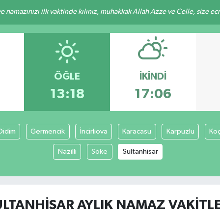
 namazınızı ilk vaktinde kılınız, muhakkak Allah Azze ve Celle, size ecrini
ÖĞLE
İKINDI
9
13:18
17:06
Didim
Germencik
İncirliova
Karacasu
Karpuzlu
Koç
Nazilli
Söke
Sultanhisar
ULTANHISAR AYLIK NAMAZ VAKITLE