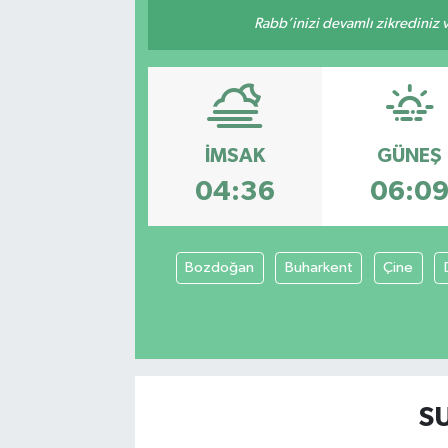
Rabb’inizi devamlı zikrediniz ve
İMSAK
GÜNEŞ
04:36
06:0
Bozdoğan
Buharkent
Çine
S