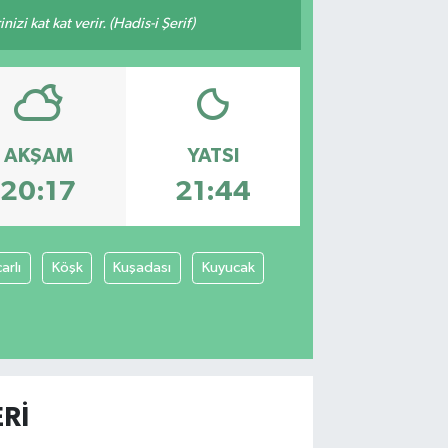
zi kat kat verir. (Hadis-i Şerif)
AKŞAM
YATSI
20:17
21:44
arlı
Köşk
Kuşadası
Kuyucak
RI