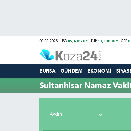
Bursa Nöbetçi Eczaneler
Bursa Hava Durumu
45,43620
53,38690
6
08-08-2026
USD
EUR
GBP
Bursa Namaz Vakitleri
Bursa Trafik Yoğunluk Haritası
BURSA
GÜNDEM
EKONOMİ
SİYAS
Süper Lig Puan Durumu ve Fikstür
Sultanhisar Namaz Vakit
Tüm Manşetler
Son Dakika Haberleri
Aydın
Haber Arşivi