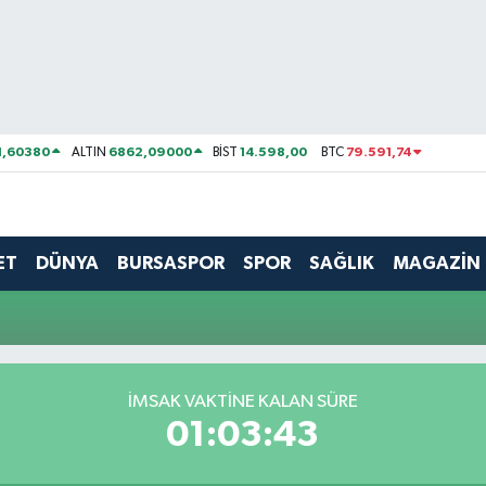
1,60380
6862,09000
14.598,00
79.591,74
ALTIN
BİST
BTC
ET
DÜNYA
BURSASPOR
SPOR
SAĞLIK
MAGAZİN
İMSAK VAKTİNE KALAN SÜRE
01:03:43