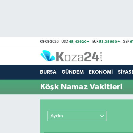
Bursa Nöbetçi Eczaneler
Bursa Hava Durumu
45,43620
53,38690
6
08-08-2026
USD
EUR
GBP
Bursa Namaz Vakitleri
Bursa Trafik Yoğunluk Haritası
BURSA
GÜNDEM
EKONOMİ
SİYAS
Süper Lig Puan Durumu ve Fikstür
Köşk Namaz Vakitleri
Tüm Manşetler
Son Dakika Haberleri
Aydın
Haber Arşivi