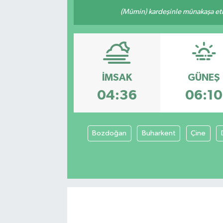
(Mümin) kardeşinle münakaşa etm
İMSAK
GÜNEŞ
04:36
06:10
Bozdoğan
Buharkent
Çine