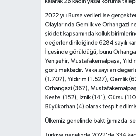
kalarak 26 kadın yasal koruma tale
2022 yılı Bursa verileri ise gerçekte
Olaylarında Gemlik ve Orhangazi ne ya
şiddet kapsamında kolluk birimlerine
değerlendirildiğinde 6284 sayılı ka
İlçesinde görüldüğü, bunu Orhangaz
Yenişehir, Mustafakemalpaşa, Yıldırı
görülmektedir. Vaka sayıları değerl
(1.707), Yıldırım (1.527), Gemlik (
Orhangazi (367), Mustafakemalpaşa
Kestel (152), İznik (141), Gürsu (110
Büyükorhan (4) olarak tespit edilmiş
Ülkemiz genelinde baktığımızda ise
Türkiye genelinde 2022'de 334 kadı