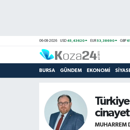
Bursa Nöbetçi Eczaneler
Bursa Hava Durumu
45,43620
53,38690
6
06-08-2026
USD
EUR
GBP
Bursa Namaz Vakitleri
Bursa Trafik Yoğunluk Haritası
BURSA
GÜNDEM
EKONOMİ
SİYAS
Süper Lig Puan Durumu ve Fikstür
Tüm Manşetler
Türkiye
cinayet
Son Dakika Haberleri
MUHARREM 
Haber Arşivi