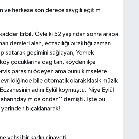
 ve herkese son derece saygılı eğitim
kadder Erbil. Öyle ki 52 yaşından sonra araba
n dersleri alan, eczacılığı bıraktığı zaman
pıp satarak geçimini sağlayan, Yemek
 köy çocuklarına dağıtan, köyden ilçe
rvis parasını ödeyen ama bunu kimselere
vrildiğinde bile otomatik olarak klasik müzik
 Eczanesinin adını Eylül koymuştu. Niye Eylül
baharındayım da ondan'' demişti. İşte bu
8 yerinden bıçaklanarak!
 vahşi bir kadın cinayeti.