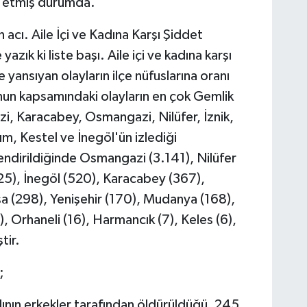
p etmiş durumda.
n acı. Aile İçi ve Kadına Karşı Şiddet
zık ki liste başı. Aile içi ve kadına karşı
 yansıyan olayların ilçe nüfuslarına oranı
nun kapsamındaki olayların en çok Gemlik
i, Karacabey, Osmangazi, Nilüfer, İznik,
m, Kestel ve İnegöl'ün izlediği
endirildiğinde Osmangazi (3.141), Nilüfer
625), İnegöl (520), Karacabey (367),
 (298), Yenişehir (170), Mudanya (168),
), Orhaneli (16), Harmancık (7), Keles (6),
tir.
;
nın erkekler tarafından öldürüldüğü, 245