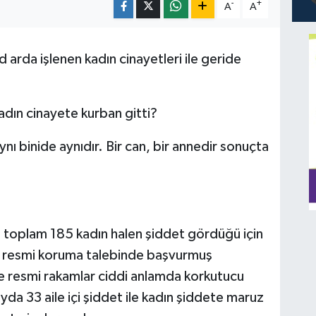
-
+
A
A
arda işlenen kadın cinayetleri ile geride
dın cinayete kurban gitti?
nı binide aynıdır. Bir can, bir annedir sonuçta
e toplam 185 kadın halen şiddet gördüğü için
n resmi koruma talebinde başvurmuş
ise resmi rakamlar ciddi anlamda korkutucu
da 33 aile içi şiddet ile kadın şiddete maruz