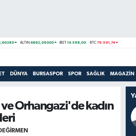
1,60380
6862,09000
14.598,00
79.591,74
ALTIN
BİST
BTC
ET
DÜNYA
BURSASPOR
SPOR
SAĞLIK
MAGAZİN
Y
 ve Orhangazi'de kadın
leri
DEĞIRMEN