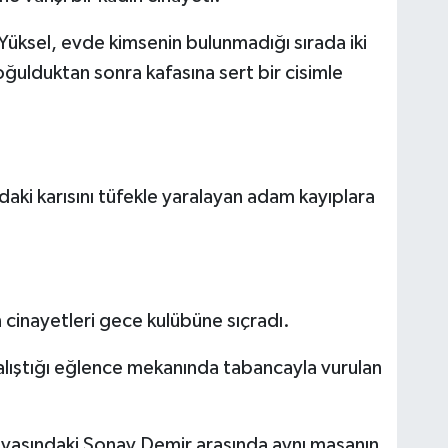
Yüksel, evde kimsenin bulunmadığı sırada iki
oğulduktan sonra kafasına sert bir cisimle
ndaki karısını tüfekle yaralayan adam kayıplara
 cinayetleri gece kulübüne sıçradı.
alıştığı eğlence mekanında tabancayla vurulan
2 yaşındaki Sonay Demir arasında aynı masanın