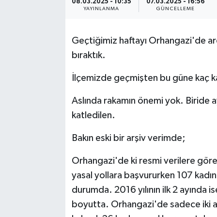
08.03.2025 - 10:35
07.03.2025 - 16:56
YAYINLANMA
GÜNCELLEME
Geçtiğimiz haftayı Orhangazi'de ard 
bıraktık.
İlçemizde geçmişten bu güne kaç ka
Aslında rakamın önemi yok. Biride ay
katledilen.
Bakın eski bir arşiv verimde;
Orhangazi'de ki resmi verilere gör
yasal yollara başvururken 107 kadı
durumda. 2016 yılının ilk 2 ayında 
boyutta. Orhangazi'de sadece iki ay