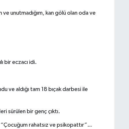
üm ve unutmadığım, kan gölü olan oda ve
 bir eczacı idi.
u ve aldığı tam 18 bıçak darbesi ile
leri sürülen bir genç çıktı.
nki; “Çocuğum rahatsız ve psikopattır”…