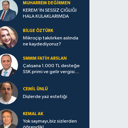
MUHARREM DEĞIRMEN
KEREM'İN SESSİZ ÇIĞLIĞI
HALA KULAKLARIMDA
BILGE ÖZTÜRK
Mikroçip takılırken aslında
ne kaydediyoruz?
SMMM FATIH ARSLAN
Çalışana 1.000 TL desteğe
SSK primi ve gelir vergisi
ödenmeyecek
CEMIL ÜNLÜ
Dişlerde yaz estetiği
KEMAL AK
Yok saymayı,biz sizlerden
öğrendik!